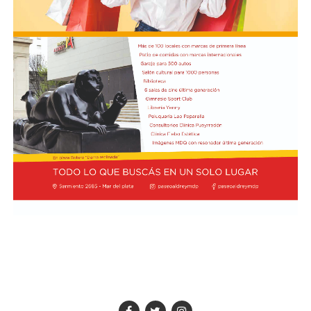
Prevost y Bergoglio se conocieron en Buenos Aires en
La autorización militar ocurre en un contexto de
2004 durante el Congreso Agustiniano de Teología, y
fricción diplomática originada por las declaraciones
desde entonces, el estadounidense ha regresado al país
de Javier Milei hacia su par brasileño, Lula da Silva. Esta
en marzo de 2013.
situación derivó en el retiro del embajador brasileño en
Buenos Aires, Julio Bitelli.
"Varias veces tuve ocasión de conocerle y hablar con él",
recordó Prevost sobre Bergoglio. Ahora, como Papa,
Desde el Palacio del Planalto, el canciller Mauro
regresará a la Argentina con San Lorenzo a la
Vieira calificó los insultos del mandatario argentino
expectativa de una decisión del Vaticano que podría
como "graves e inaceptables". Por su parte, Brasil decidió
quedar grabada en la historia del club.
reducir su representación en el país al nivel de
encargado de negocios.
Pese a que Milei ratificó sus críticas calificando a Lula de
"corrupto", desde la Cancillería argentina intentan
preservar la relación institucional. El canciller Pablo
Quirno calificó de "lamentable" la decisión de Brasil de
bajar el nivel de su representación.
Quirno afirmó en conferencia de prensa