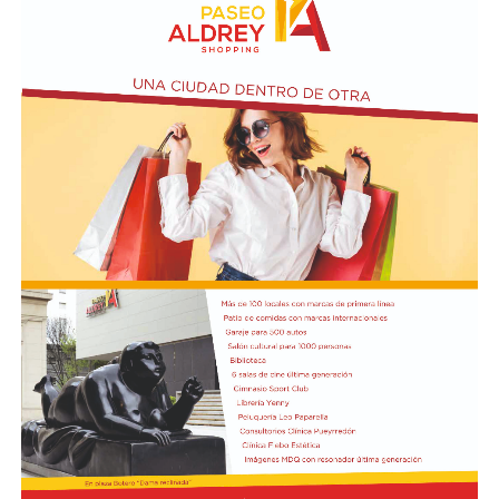
ubicada en el primer piso del edificio.
Actividades en el marco del Mes de la Niñez
En relación al Ciclo Mes de la Niñez, este viernes 7 de
agosto a las 17:30 se presentarán “Los cuentos de
Charo” y la narración de poesías populares infantiles a
cargo de María del Rosario Gerez Martínez.
En tanto, el viernes 21 a las 17:30 se desarrollará “El
Cerebro Mágico: construyendo preguntas, respuestas y
circuitos”, a cargo de María Paula Algote. Se trata de un
taller práctico de arte, ciencia y tecnología en el que al
finalizar cada participante se lleva su propia creación
terminada. Es una actividad arancelada (incluye
materiales) destinada a niños a partir de los 6 años.
Los participantes menores de 8 años deberán asistir
acompañados por una persona adulta (menores