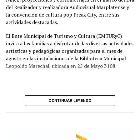
recorrido administrativo con la intervención de la
del Realizador y realizadora Audiovisual Marplatense y
Comisión de Estudio de Ofertas y Adjudicación, que
la convención de cultura pop Freak City, entre sus
tendrá a su cargo la evaluación de las propuestas
actividades destacadas.
presentadas por las empresas interesadas en ejecutar la
obra.
El Ente Municipal de Turismo y Cultura (EMTURyC)
invita a las familias a disfrutar de las diversas actividades
artísticas y pedagógicas organizadas para el mes de
agosto en las instalaciones de la Biblioteca Municipal
Leopoldo Marechal, ubicada en 25 de Mayo 3108.
La agenda comienza con la Muestra de Arte “Sábados
Culturales”, a cargo del grupo Cul Mardel, que se podrá
CONTINUAR LEYENDO
visitar del 3 al 14 de agosto de manera gratuita.
Asimismo, se realizará el Taller de Escritura Expresiva
coordinado por Sandra López Maidana, los miércoles de
10 a 12 en la Biblioteca de Autores Marplatenses,