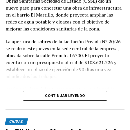
Obras Sanitarias Sociedad de Estado (OSSE) dio un
nuevo paso para concretar una obra de infraestructura
en el barrio El Martillo, donde proyecta ampliar las
redes de agua potable y cloacas con el objetivo de
mejorar las condiciones sanitarias de la zona.
La apertura de sobres de la Licitación Privada Nº 20/26
se realizó este jueves en la sede central de la empresa,
ubicada sobre la calle French al 6700. El proyecto
cuenta con un presupuesto oficial de $108.621.226 y
establece un plazo de ejecución de 90 días una vez
adjudicados los trabajos.
Según se informó, las tareas previstas para la red de
agua potable incluyen la colocación de unos 355 metros
CONTINUAR LEYENDO
de cañerías de PVC, la instalación de válvulas y la
ejecución de 29 conexiones domiciliarias. Los trabajos se
desarrollarán en distintos sectores comprendidos por
CIUDAD
las calles Pehuajó, Sicilia, Génova y Génova Bis.