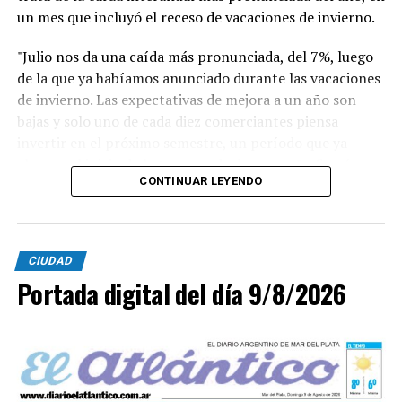
un mes que incluyó el receso de vacaciones de invierno.
"Julio nos da una caída más pronunciada, del 7%, luego
de la que ya habíamos anunciado durante las vacaciones
de invierno. Las expectativas de mejora a un año son
bajas y solo uno de cada diez comerciantes piensa
invertir en el próximo semestre, un período que ya
alcanza al inicio de la temporada de verano", afirmó
CONTINUAR LEYENDO
Blas Taladrid, presidente de UCIP. "El comercio acumula
meses de caída en ventas y en rentabilidad. Solo 15 de
cada 100 comerciantes considera que su rentabilidad es
CIUDAD
buena, y eso frena la inversión y la reinversión", agregó.
Portada digital del día 9/8/2026
Los datos del relevamiento confirman una tendencia
que se profundiza mes a mes. El 52,4% de los
comerciantes consultados indicó que su situación
empeoró respecto al año anterior, contra un 41,3% que
la considera estable y solo un 6,3% que registra mejoría.