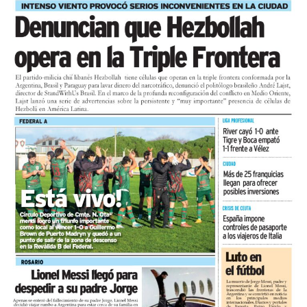
El 87,3% de los comerciantes considera que el contexto
actual no es propicio para invertir, la proporción más
alta relevada en lo que va del año.
En cuanto a las utilidades, solo el 15,9% las califica
como buenas, mientras que el 28,6% las califica como
malas y el 6,3% como pésimas.
Comparado con junio, el mes registró una variación
positiva del 1,2%, una lectura de corto plazo influida
por la estacionalidad del receso invernal que no
modifica el diagnóstico de fondo. UCIP monitorea
mensualmente la actividad del comercio minorista
marplatense a través del DESE y pone estos resultados a
disposición de los actores públicos y privados con un
objetivo concreto: que las decisiones de política
económica estén informadas por la realidad del sector
que genera empleo formal, paga sus obligaciones y
sostiene la actividad comercial de Mar del Pata