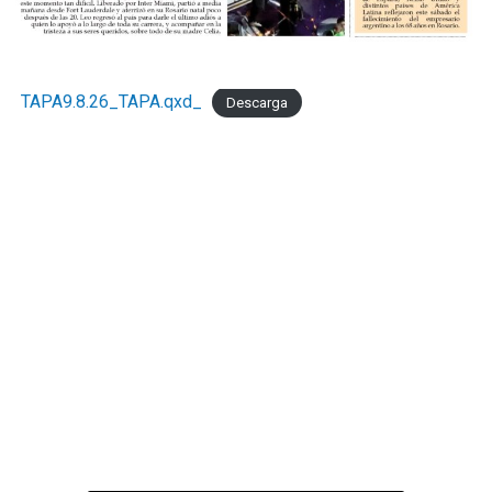
."Necesitamos la recomposición el poder adquisitivo y el
consumo interno." concluyó Taladrid
TAPA9.8.26_TAPA.qxd_
Descarga