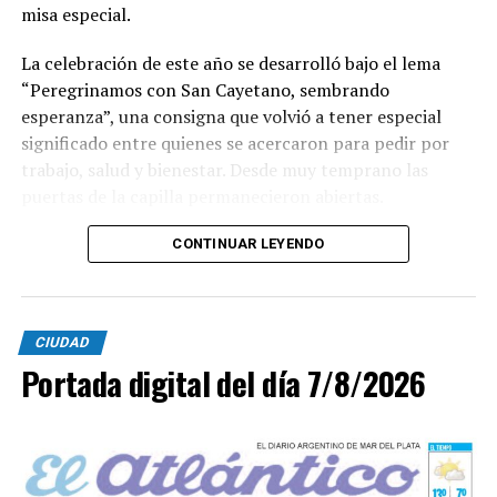
misa especial.
La celebración de este año se desarrolló bajo el lema
“Peregrinamos con San Cayetano, sembrando
esperanza”, una consigna que volvió a tener especial
significado entre quienes se acercaron para pedir por
trabajo, salud y bienestar. Desde muy temprano las
puertas de la capilla permanecieron abiertas.
La imagen del santo salió del santuario de Moreno al
CONTINUAR LEYENDO
6700 y fue acompañada por una multitud que recorrió
las calles del barrio. Grandes, jóvenes y niños y fieles se
sumaron al recorrido con banderas, espigas y distintas
CIUDAD
expresiones de fe.
Portada digital del día 7/8/2026
En paralelo, distintos gremios y organizaciones sociales
se sumaron bajo las consignas de paz, pan, tierra, techo
y trabajo, para visibilizar la situación de trabajadores y
desocupados.