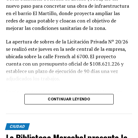
nuevo paso para concretar una obra de infraestructura
en el barrio El Martillo, donde proyecta ampliar las
redes de agua potable y cloacas con el objetivo de
mejorar las condiciones sanitarias de la zona.
La apertura de sobres de la Licitación Privada Nº 20/26
se realizó este jueves en la sede central de la empresa,
ubicada sobre la calle French al 6700. El proyecto
cuenta con un presupuesto oficial de $108.621.226 y
establece un plazo de ejecución de 90 días una vez
adjudicados los trabajos.
Según se informó, las tareas previstas para la red de
agua potable incluyen la colocación de unos 355 metros
CONTINUAR LEYENDO
de cañerías de PVC, la instalación de válvulas y la
ejecución de 29 conexiones domiciliarias. Los trabajos se
desarrollarán en distintos sectores comprendidos por
CIUDAD
las calles Pehuajó, Sicilia, Génova y Génova Bis.
La Biblioteca Marechal presenta la