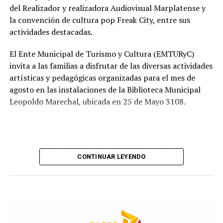
recorrido administrativo con la intervención de la
del Realizador y realizadora Audiovisual Marplatense y
Comisión de Estudio de Ofertas y Adjudicación, que
la convención de cultura pop Freak City, entre sus
tendrá a su cargo la evaluación de las propuestas
actividades destacadas.
presentadas por las empresas interesadas en ejecutar la
obra.
El Ente Municipal de Turismo y Cultura (EMTURyC)
invita a las familias a disfrutar de las diversas actividades
artísticas y pedagógicas organizadas para el mes de
agosto en las instalaciones de la Biblioteca Municipal
Leopoldo Marechal, ubicada en 25 de Mayo 3108.
La agenda comienza con la Muestra de Arte “Sábados
Culturales”, a cargo del grupo Cul Mardel, que se podrá
CONTINUAR LEYENDO
visitar del 3 al 14 de agosto de manera gratuita.
Asimismo, se realizará el Taller de Escritura Expresiva
coordinado por Sandra López Maidana, los miércoles de
10 a 12 en la Biblioteca de Autores Marplatenses,