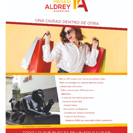
ubicada en el primer piso del edificio.
Actividades en el marco del Mes de la Niñez
En relación al Ciclo Mes de la Niñez, este viernes 7 de
agosto a las 17:30 se presentarán “Los cuentos de
Charo” y la narración de poesías populares infantiles a
cargo de María del Rosario Gerez Martínez.
En tanto, el viernes 21 a las 17:30 se desarrollará “El
Cerebro Mágico: construyendo preguntas, respuestas y
circuitos”, a cargo de María Paula Algote. Se trata de un
taller práctico de arte, ciencia y tecnología en el que al
finalizar cada participante se lleva su propia creación
terminada. Es una actividad arancelada (incluye
materiales) destinada a niños a partir de los 6 años.
Los participantes menores de 8 años deberán asistir
acompañados por una persona adulta (menores
asistentes $12.000 y adulto acompañante $5.000). Las