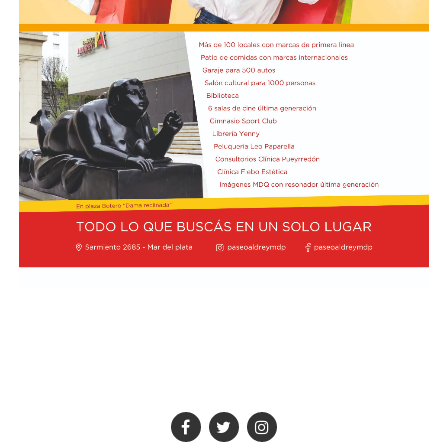
2004 durante el Congreso Agustiniano de Teología, y
fricción diplomática originada por las declaraciones
desde entonces, el estadounidense ha regresado al país
de Javier Milei hacia su par brasileño, Lula da Silva. Esta
en marzo de 2013.
situación derivó en el retiro del embajador brasileño en
Buenos Aires, Julio Bitelli.
"Varias veces tuve ocasión de conocerle y hablar con él",
recordó Prevost sobre Bergoglio. Ahora, como Papa,
Desde el Palacio del Planalto, el canciller Mauro
regresará a la Argentina con San Lorenzo a la
Vieira calificó los insultos del mandatario argentino
expectativa de una decisión del Vaticano que podría
como "graves e inaceptables". Por su parte, Brasil decidió
quedar grabada en la historia del club.
reducir su representación en el país al nivel de
encargado de negocios.
Pese a que Milei ratificó sus críticas calificando a Lula de
"corrupto", desde la Cancillería argentina intentan
preservar la relación institucional. El canciller Pablo
Quirno calificó de "lamentable" la decisión de Brasil de
bajar el nivel de su representación.
Quirno afirmó en conferencia de prensa
que Argentina decidió no llevar el conflicto a una