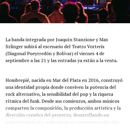
$20.000. Jubilados, residentes y estudiantes: $15.000.
Una propuesta que combina precisión, emoción y una
cuidada puesta escénica, capaz de sorprender tanto a
Jueves 6 a las 21: “Dejando huella para que lo nuestro
quienes siguen el tango desde siempre como a quienes
nunca muera”
se acercan por primera vez.
La agrupación Luna Cautiva celebra su tercer
La banda integrada por Joaquín Stanzione y Max
aniversario con una noche de folklore que combina
Szlinger subirá al escenario del Teatro Vorterix
música, danza y tradición. La propuesta incluye una
(Diagonal Pueyrredón y Bolívar) el viernes 4 de
fiesta de pañuelos en la que se comparten recuerdos,
septiembre a las 21 y las entradas ya están a la venta.
abrazos y el sentimiento por las danzas nativas. Entrada
general: $16.000. Jubilados, residentes y estudiantes:
$12.000.
Hombrepié, nacida en Mar del Plata en 2016, construyó
una identidad propia donde conviven la potencia del
Viernes 7 a las 20: “Con alma española y algo más”
rock alternativo, la sensibilidad del pop y la riqueza
rítmica del funk. Desde sus comienzos, ambos músicos
Espectáculo de canción, copla española, flamenco y
comparten la composición, la producción artística y la
más, en el que la cantante Mariela Deanes interpreta
dirección creativa del proyecto, desarrollando un
baladas, canciones y coplas del repertorio de grandes
universo musical y audiovisual en constante evolución.
artistas de España, incursiona en el tango argentino y
rinde homenaje al recordado Sandro, con cuadros