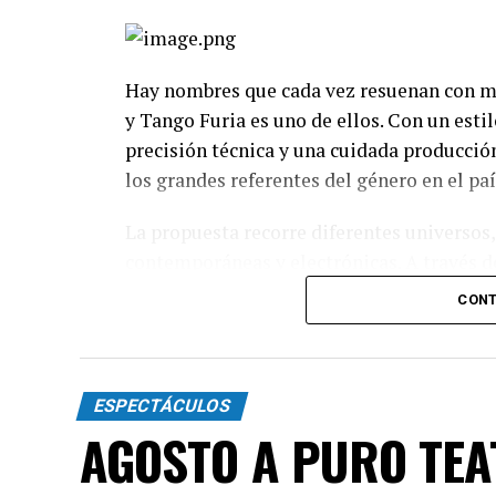
Hay nombres que cada vez resuenan con má
y Tango Furia es uno de ellos. Con un esti
precisión técnica y una cuidada producció
los grandes referentes del género en el paí
La propuesta recorre diferentes universos,
contemporáneas y electrónicas. A través de
espectáculo transita distintas emociones: 
CONT
toda la intensidad que caracteriza al 2x4.
Incluye más de diez cambios de vestuario,
diagonales, las acrobacias, los firuletes y
ESPECTÁCULOS
convierten cada cuadro en una demostració
AGOSTO A PURO TE
"Queremos que quienes todavía no conoce