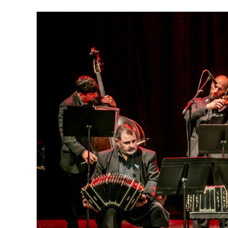
emocionar a todas las generaciones. Y que
tengan ganas de volver, porque cada prese
función hay meses de ensayo y un enorme 
público", expresa Emmanuel Marín.
Con más de 20 años de trayectoria, Tango 
Mar 2024 y 2026 como Mejor Espectáculo d
Emmanuel Marín y Lola Gutiérrez Rey obt
de Buenos Aires.
La compañía también llevó su espectáculo 
Indigo, en India, y realizar una gira por E
Cultural como Embajadores Turísticos, ot
distinción Identidades Marplatenses por su