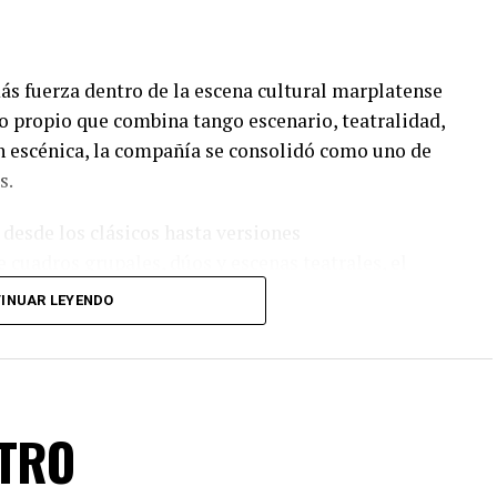
s fuerza dentro de la escena cultural marplatense
lo propio que combina tango escenario, teatralidad,
n escénica, la compañía se consolidó como uno de
s.
 desde los clásicos hasta versiones
 cuadros grupales, dúos y escenas teatrales, el
el amor, la pasión, los encuentros, las despedidas y
INUAR LEYENDO
 un cuidado diseño lumínico y escenas donde las
 las coreografías perfectamente sincronizadas
n de virtuosismo, sensibilidad y trabajo colectivo.
ATRO
n Tango Furia descubran por qué el tango puede