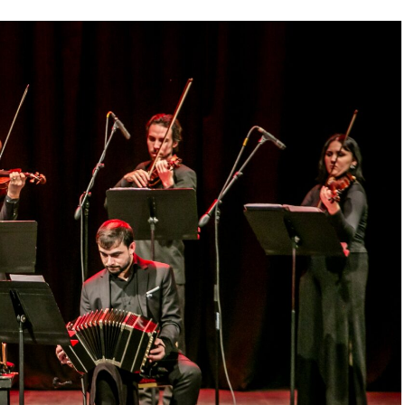
 quienes ya vivieron una de nuestras funciones
ntación renueva la experiencia. Detrás de cada
trabajo en equipo para emocionar y sorprender al
Furia fue distinguida con los Premios Estrella de
e Danza y con el Premio Faro de Oro 2024. Además,
uvieron el subcampeonato en el Mundial de Tango
al exterior tras participar del Festival Mood
uropa. Además, recibió la Declaración de Interés
orgada por el EMTURyC, y la
 aporte a la cultura local.