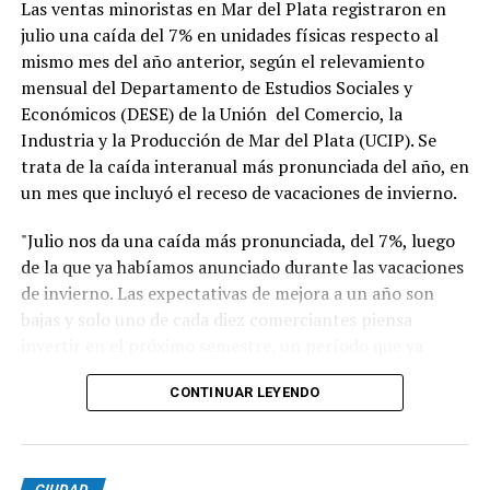
Las ventas minoristas en Mar del Plata registraron en
julio una caída del 7% en unidades físicas respecto al
mismo mes del año anterior, según el relevamiento
mensual del Departamento de Estudios Sociales y
Económicos (DESE) de la Unión del Comercio, la
Industria y la Producción de Mar del Plata (UCIP). Se
trata de la caída interanual más pronunciada del año, en
un mes que incluyó el receso de vacaciones de invierno.
"Julio nos da una caída más pronunciada, del 7%, luego
de la que ya habíamos anunciado durante las vacaciones
de invierno. Las expectativas de mejora a un año son
bajas y solo uno de cada diez comerciantes piensa
invertir en el próximo semestre, un período que ya
alcanza al inicio de la temporada de verano", afirmó
CONTINUAR LEYENDO
Blas Taladrid, presidente de UCIP. "El comercio acumula
meses de caída en ventas y en rentabilidad. Solo 15 de
cada 100 comerciantes considera que su rentabilidad es
CIUDAD