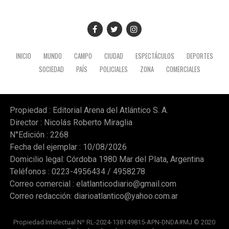
INICIO
MUNDO
CAMPO
CIUDAD
ESPECTÁCULOS
DEPORTES
SOCIEDAD
PAÍS
POLICIALES
ZONA
COMERCIALES
Propiedad : Editorial Arena del Atlántico S. A.
Director : Nicolás Roberto Miraglia
N°Edición : 2268
Fecha del ejemplar : 10/08/2026
Domicilio legal: Córdoba 1980 Mar del Plata, Argentina
Teléfonos : 0223-4956434 / 4958278
Correo comercial :
elatlanticodiario@gmail.com
Correo redacción:
diarioatlantico@yahoo.com.ar
Propiedad Intelectual Nº RL-2024-138149815-APN-DNDA#MJ © 2020