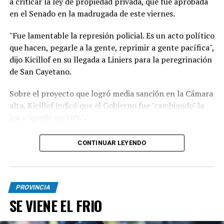
a criticar la ley de propiedad privada, que fue aprobada
en el Senado en la madrugada de este viernes.
"Fue lamentable la represión policial. Es un acto político
que hacen, pegarle a la gente, reprimir a gente pacífica",
dijo Kicillof en su llegada a Liniers para la peregrinación
de San Cayetano.
Sobre el proyecto que logró media sanción en la Cámara
alta, Kicillof indicó que el Gobierno fue "cambiando" la
ley y "quedó un 10%".
"Es un Gobierno que no escucha y quiere anotarse
CONTINUAR LEYENDO
triunfos. Hay que defender la soberanía, no pueden
estar rematando el país. Este modelo nos lleva a un
callejón, sin salida, es un desastre”, sumó.
PROVINCIA
Con respecto a la movilización religiosa, Kicillof dijo:
SE VIENE EL FRIO
"No venimos a tener ningún protagonismo, es un día de
fe, la idea no es partidizar, vengo a acompañar a un