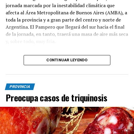
jornada marcada por la inestabilidad climática que
afecta al Área Metropolitana de Buenos Aires (AMBA), a
toda la provincia y a gran parte del centro y norte de
Argentina. El Pampero que llegará del sur hacia el final
de la jornada, en tanto, traerá una masa de aire más seca
y, sobre todo, muy fría.
CONTINUAR LEYENDO
El Servicio Meteorológico Nacional (SMN) emitió este
jueves una serie de alertas de nivel naranja y amarillo
que alcanzan a once provincias por tormentas de
variada intensidad, acompañadas por un aviso por
PROVINCIA
fuertes vientos en 16 jurisdicciones.
Preocupa casos de triquinosis
Tras las primeras lluvias registradas durante la mañana
en el territorio bonaerense y la Capital Federal, el
organismo técnico anticipa un paulatino
desmejoramiento hacia el mediodía y la tarde.