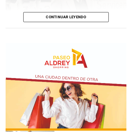
CONTINUAR LEYENDO
Taraborelli en un acto
El vendero 13 de agosto se cumplen 38 años de la
desaparición física del ex intendente de Necochea,
Domingo José Taraborelli, quien falleció trágicamente
en la ruta 88, a pocos kilómetros de Quequén.
Junto con el intendente de Necochea habían muerto
tres docentes que, luego se supo, habían subido a su
automóvil pocos kilómetros antes, donde se hallaban
haciendo dedo. La colisión frontal resultó letal: sólo
sobrevivió el chofer del camión.