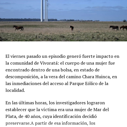
Feria de Artesanos y Emprendedores: Un paseo cultural
repleto de arte y diseño local cobijado por el histórico
pinar.
Espectáculos y Área Kids: Shows de artistas locales e
invitados en el escenario principal, junto a una zona
dedicada exclusivamente al entretenimiento infantil con
juegos e inflables.
Respirar el aire puro del bosque, recorrer las históricas
El viernes pasado un episodio generó fuerte impacto en
arboledas y dejarse tentar por una taza de chocolate
la comunidad de Vivoratá: el cuerpo de una mujer fue
caliente mientras se disfruta de buena música es el plan
encontrado dentro de una bolsa, en estado de
perfecto para escaparse de la rutina este fin de semana
descomposición, a la vera del camino Chara Huinca, en
largo.
las inmediaciones del acceso al Parque Eólico de la
localidad.
INFORMACIÓN GENERAL DEL EVENTO
En las últimas horas, los investigadores lograron
Evento: 30° Fiesta Nacional del Chocolate Artesanal
establecer que la víctima era una mujer de Mar del
(ChocoGesell)
Plata, de 40 años, cuya identificación decidió
Fecha: Fin de semana largo del 17 de Agosto de 2026
preservarse.A partir de esa información, los
Horario: De 11:00 a 21:00 hs.