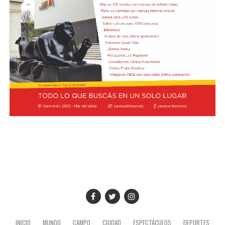
El hall del Palacio Comunal fue el lugar donde velaron
sus restos y ante el cual desfiló todo el arco político de
aquel momento, incluyendo a la camada de jóvenes que
habían dado sus primeros pasos en el peronismo, bajo
el liderazgo de “Coco” Taraborelli como conductor. Y el
vicegobernador Luis Macaya, que acompañó sus restos
hasta la despedida final.
Antes de ser inhumados sus restos en el cementerio
municipal, el féretro fue transportado hacia la
Parroquia de los Padres Capuchinos, donde ofició una
misa el padre Raimundo Ferster, de indisimulada
ideología peronista. De allí el cortejo fúnebre partió
hacia el cementerio: en gran parte del trayecto había
vecinos saludando. Fue conmovedor.
Taraborelli fue el primer intendente de Necochea
surgido del voto popular tras la negra noche de la
dictadura militar. Cuando el huracán alfonsinista arrasó
INICIO
MUNDO
CAMPO
CIUDAD
ESPECTÁCULOS
DEPORTES