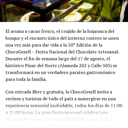
El aroma a cacao fresco, el crujido de la hojarasca del
bosque y el encanto único del invierno costero se unen
una vez más para dar vida a la 30° Edición de la
ChocoGesell – Fiesta Nacional del Chocolate Artesanal.
Durante el fin de semana largo del 17 de agosto, el
histórico Pinar del Norte (Alameda 202 y Calle 303) se
transformará en un verdadero paraíso gastronómico
para toda la familia.
Con entrada libre y gratuita, la ChocoGesell invita a
vecinos y turistas de todo el país a sumergirse en una
experiencia sensorial inolvidable, todos los días de 11:00
a 21:00 horas. La gran fiesta invernal celebra tres
décadas de trayectoria consolidándose como la cita
obligada de la Costa Atlántica para los amantes de la