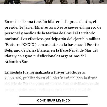
En medio de una tensión bilateral sin precedentes, el
presidente Javier Milei autorizó este jueves el ingreso de
personal y medios de la Marina de Brasil al territorio
nacional. Los efectivos participarán del ejercicio militar
"Fraterno XXXIX", con asiento en la base naval Puerto
Belgrano de Bahía Blanca, en la Base Naval de Mar del
Plata y en aguas jurisdiccionales argentinas del
Atlántico Sur.
La medida fue formalizada a través del decreto
717/2026, publicado en el Boletín Oficial con la firma
del jefe de Estado y sus ministros. Las actividades están
Si se concreta, la visita del Sumo Pontífice sería un
programadas para realizarse entre el 10 y el 24 de
hecho histórico tanto para la institución como para el
agosto.
fútbol argentino.
CONTINUAR LEYENDO