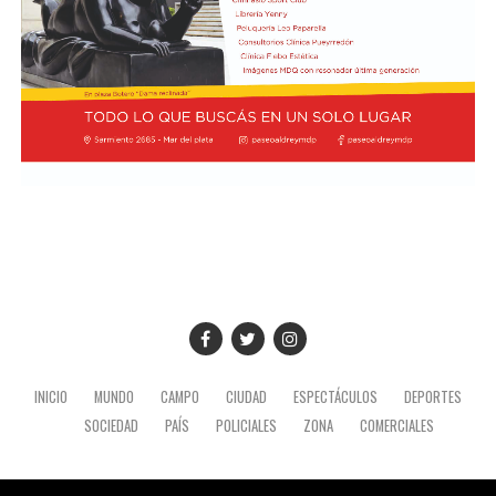
recordó Prevost sobre Bergoglio. Ahora, como Papa,
Desde el Palacio del Planalto, el canciller Mauro
regresará a la Argentina con San Lorenzo a la
Vieira calificó los insultos del mandatario argentino
expectativa de una decisión del Vaticano que podría
como "graves e inaceptables". Por su parte, Brasil decidió
quedar grabada en la historia del club.
reducir su representación en el país al nivel de
encargado de negocios.
Pese a que Milei ratificó sus críticas calificando a Lula de
"corrupto", desde la Cancillería argentina intentan
preservar la relación institucional. El canciller Pablo
Quirno calificó de "lamentable" la decisión de Brasil de
bajar el nivel de su representación.
Quirno afirmó en conferencia de prensa
que Argentina decidió no llevar el conflicto a una
instancia diplomática mayor. El funcionario sostuvo que
INICIO
MUNDO
CAMPO
CIUDAD
ESPECTÁCULOS
DEPORTES
existían otros caminos para preservar el vínculo entre
SOCIEDAD
PAÍS
POLICIALES
ZONA
COMERCIALES
ambos países socios.
El desarrollo de este ejercicio militar en la costa