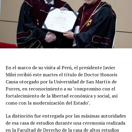
En el marco de su visita al Perú, el presidente Javier
Milei recibió este martes el título de Doctor Honoris
Causa otorgado por la Universidad de San Martín de
Porres, en reconocimiento a su "compromiso con el
fortalecimiento de la libertad económica y social, así
Según la reconstrucción realizada por los
como con la modernización del Estado".
investigadores, Pepa había pasado la noche del lunes en
Maldonado y luego se había ido hacia Punta del Este.
La distinción fue entregada por las máximas autoridades
de esa casa de estudios durante una ceremonia realizada
Un chofer de ómnibus aportó información clave al
en la Facultad de Derecho de la casa de altos estudios