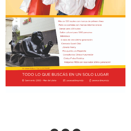
El presidente Javier Milei recibió el título de Doctor
Honoris Cau
sa.
Previamente, Milei participó del acto de juramentación
y toma de mando de la presidenta de Perú, Keiko
Fujimori, realizado en el Congreso de ese país, en el
marco de su visita oficial a Lima.
El presidente viajó acompañado por una comitiva
integrada por el canciller Pablo Quirno y la secretaria
general de la Presidencia, Karina Milei.
La actividad formó parte de la agenda oficial del
mandatario en territorio peruano, donde también
mantuvo encuentros institucionales con autoridades
locales.