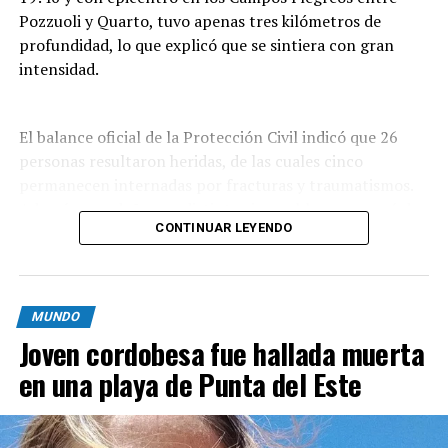
Pozzuoli y Quarto, tuvo apenas tres kilómetros de
profundidad, lo que explicó que se sintiera con gran
intensidad.
El balance oficial de la Protección Civil indicó que 26
personas resultaron heridas, de las cuales cinco
permanecen internadas por fracturas y traumatismos.
Además, por daños en distintos inmuebles se evacuó de
CONTINUAR LEYENDO
forma preventiva a unas 300 personas,
mayoritariamente residentes de Pozzuoli, la localidad
que sufrió el mayor impacto del sismo.
MUNDO
Las imágenes que circularon muestran
Joven cordobesa fue hallada muerta
desprendimientos de rocas y pilas de escombros; en
Pozzuoli parte de una construcción se vino abajo sobre
en una playa de Punta del Este
vehículos estacionados y quedó envuelta en polvo. En
Bacoli se reportaron derrumbes parciales de fachadas y
paredes rocosas, aunque las primeras revisiones no