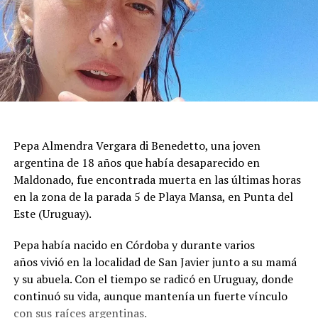
Durante la mañana siguiente, los bomberos
mantuvieron un operativo de inspección para evaluar
grietas, desprendimientos de revestimientos y posibles
riesgos de colapso. Las tareas priorizaron los inmuebles
con daños visibles antes de autorizar el regreso de los
vecinos, mientras se aseguraba que las estructuras no
presentaran peligro inminente para quienes viven en la
Pepa Almendra Vergara di Benedetto, una joven
zona.
argentina de 18 años que había desaparecido en
El ministro de Protección Civil, Nello Musumeci, advirtió
Maldonado, fue encontrada muerta en las últimas horas
sobre la continuidad de la actividad sísmica y señaló que
en la zona de la parada 5 de Playa Mansa, en Punta del
“nuevos eventos de magnitud superior a 3 podrían
Este (Uruguay).
seguir produciéndose”. La declaración dejó en alerta a
Pepa había nacido en Córdoba y durante varios
las autoridades locales, que mantienen el monitoreo
años vivió en la localidad de San Javier junto a su mamá
para detectar réplicas y coordinar asistencia donde haga
y su abuela. Con el tiempo se radicó en Uruguay, donde
falta.
continuó su vida, aunque mantenía un fuerte vínculo
con sus raíces argentinas.