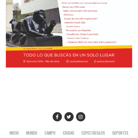
Previamente, Milei participó del acto de juramentación
y toma de mando de la presidenta de Perú, Keiko
Fujimori, realizado en el Congreso de ese país, en el
marco de su visita oficial a Lima.
El presidente viajó acompañado por una comitiva
integrada por el canciller Pablo Quirno y la secretaria
general de la Presidencia, Karina Milei.
La actividad formó parte de la agenda oficial del
mandatario en territorio peruano, donde también
mantuvo encuentros institucionales con autoridades
locales.
INICIO
MUNDO
CAMPO
CIUDAD
ESPECTÁCULOS
DEPORTES