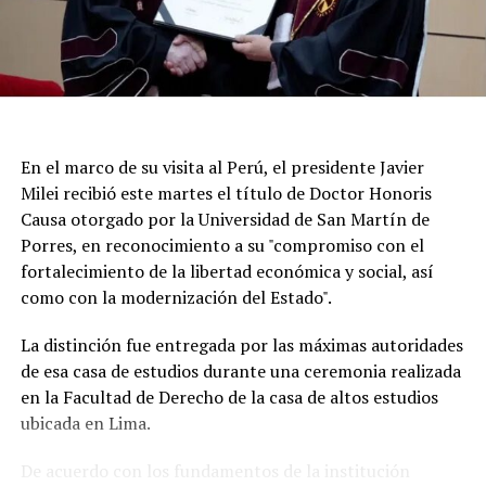
En el marco de su visita al Perú, el presidente Javier
Milei recibió este martes el título de Doctor Honoris
Causa otorgado por la Universidad de San Martín de
Porres, en reconocimiento a su "compromiso con el
fortalecimiento de la libertad económica y social, así
Según la reconstrucción realizada por los
como con la modernización del Estado".
investigadores, Pepa había pasado la noche del lunes en
Maldonado y luego se había ido hacia Punta del Este.
La distinción fue entregada por las máximas autoridades
de esa casa de estudios durante una ceremonia realizada
Un chofer de ómnibus aportó información clave al
en la Facultad de Derecho de la casa de altos estudios
recordar que la había trasladado y permitió a los
ubicada en Lima.
investigadores seguir sus últimos movimientos.
De acuerdo con los fundamentos de la institución
Uno de los momentos que más llamó la atención