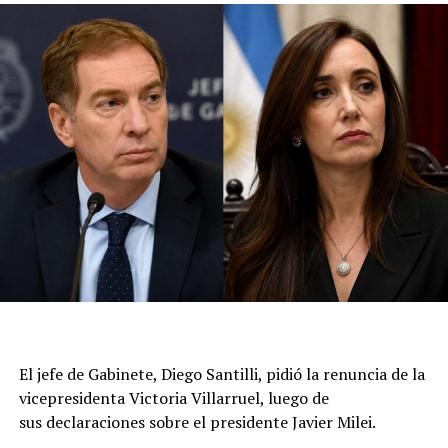
Flavio Bolsonaro.
La cancillería de Brasil convocó inicialmente al
embajador por las duras declaraciones del presidente
Javier Milei contra Lula da Silva, al que tildó de “ladrón y
presidiario”, en el acto del candidato presidencial Flávio
Bolsonaro.
Luego volvieron a citarlo al Palacio de Itamaraty (el
Ministerio de Relaciones Exteriores brasileño), donde le
transmitieron la decisión de reducir el nivel de
representación, y que puede volver a la Argentina. La
medida no implica una expulsión ni una declaración de
persona non grata., aunque representa una nueva señal
del deterioro de la relación entre ambos países.
El jefe de Gabinete, Diego Santilli, pidió la renuncia de la
A partir de ahora, las relaciones diplomáticas quedarán
vicepresidenta Victoria Villarruel, luego de
al frente de los encargados de negocios en las
sus declaraciones sobre el presidente Javier Milei.
respectivas embajadas mientras persista la escalada de