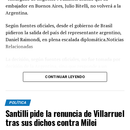
embajador en Buenos Aires, Julio Bitelli, no volverá a la
Argentina.
Según fuentes oficiales, desde el gobierno de Brasil
pidieron la salida del país del representante argentino,
Daniel Raimondi, en plena escalada diplomática.Noticias
Relacionadas
La decisión, según fuentes oficiales, no fue tomada por
decisión de la Argentina, sino que responde a un
expreso pedido que el canciller de Brasil, Mauro Vieira,
CONTINUAR LEYENDO
le hizo al diplomático argentino cuando le entregaron la
nota de protesta y le informaron que Bitelli, por el
momento, no volvería a Buenos Aires.
POLÍTICA
La estrategia política de Brasilia posiblemente se
Santilli pide la renuncia de Villarruel
concentre en fortalecer un sentimiento de nacionalismo
tras sus dichos contra Milei
y esquivar lo que puedan llegar a ser las declaraciones de
los mandatarios más influyentes de la región en apoyo a