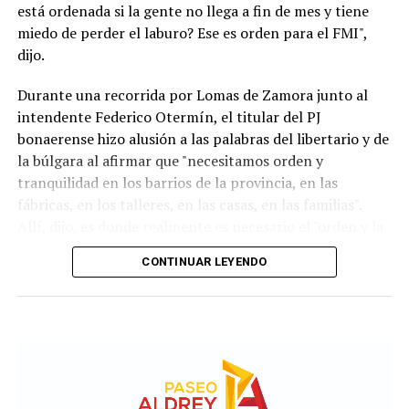
está ordenada si la gente no llega a fin de mes y tiene
miedo de perder el laburo? Ese es orden para el FMI",
dijo.
Durante una recorrida por Lomas de Zamora junto al
intendente Federico Otermín, el titular del PJ
bonaerense hizo alusión a las palabras del libertario y de
la búlgara al afirmar que "necesitamos orden y
tranquilidad en los barrios de la provincia, en las
fábricas, en los talleres, en las casas, en las familias".
Allí, dijo, es donde realmente es necesario el "orden y la
tranquilidad". "El resto es timba y no es lo que
CONTINUAR LEYENDO
necesitamos", aclaró.Noticias Relacionadas
Para el exministro de Economía de la Nación, Argentina
actualmente presenta "los peores números de toda la
serie, peores que 2001". "Hoy veía en las noticias que
vuelve el trueque, ¿qué orden es eso?", se preguntó
Kicillof y acusó al gobierno de Milei de "crueldad y