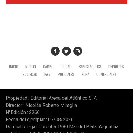
yacimiento patagónico y recordó también que el
crecimiento del sector energético es posible gracias a la
recuperación de YPF durante los mandatos de Cristina
Fernández de Kirchner, gestión de la que fue parte y en
la que tuvo un rol destacado durante el proceso de
expropiación. (Ámbito)
INICIO
MUNDO
CAMPO
CIUDAD
ESPECTÁCULOS
DEPORTES
SOCIEDAD
PAÍS
POLICIALES
ZONA
COMERCIALES
Propiedad : Editorial Arena del Atlántico S. A.
Director : Nicolás Roberto Miraglia
N°Edición : 2266
Fecha del ejemplar : 07/08/2026
Domicilio legal: Córdoba 1980 Mar del Plata, Argentina