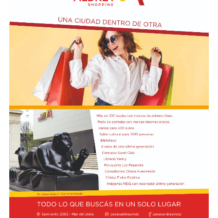
abandono deliberados" en beneficio del FMI.
Además de Otermín, en la visita al municipio el
economista estuvo acompañado por el ministro de
Seguridad bonaerense, Javier Alonso. Allí participó de la
inauguración de una Unidad Táctica de Operaciones
Inmediatas (UTOI).
Luego se refirió al viaje que hizo Georgieva a Vaca
Muerta junto al ministro Luis Caputo y al CEO y
presidente de YPF, Horacio Marin. "Le quiero recordar a
la directora del FMI que ese petróleo que fue a ver es del
pueblo argentino, es nuestro petróleo, es argentino",
dijo y agregó: "Tendría que usarse para el desarrollo
nacional, para la industria nacional, para que lo puedan
comprar y adquirir a un precio posible de los costos
nacionales".
Además, el gobernador se refirió a la importancia del