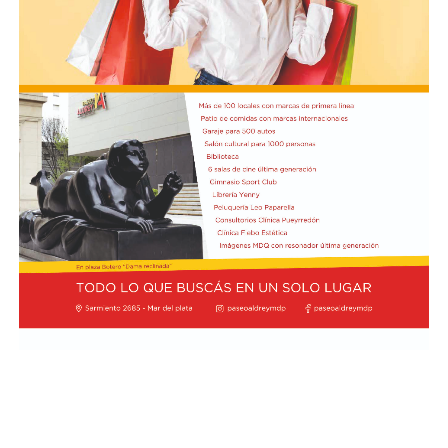
Inmediatas (UTOI).
Luego se refirió al viaje que hizo Georgieva a Vaca
Muerta junto al ministro Luis Caputo y al CEO y
presidente de YPF, Horacio Marin. "Le quiero recordar a
la directora del FMI que ese petróleo que fue a ver es del
pueblo argentino, es nuestro petróleo, es argentino",
dijo y agregó: "Tendría que usarse para el desarrollo
nacional, para la industria nacional, para que lo puedan
comprar y adquirir a un precio posible de los costos
nacionales".
Además, el gobernador se refirió a la importancia del
yacimiento patagónico y recordó también que el
crecimiento del sector energético es posible gracias a la
recuperación de YPF durante los mandatos de Cristina
Fernández de Kirchner, gestión de la que fue parte y en
la que tuvo un rol destacado durante el proceso de
expropiación. (Ámbito)