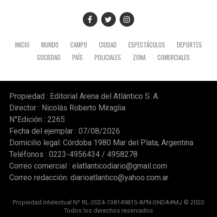
INICIO
MUNDO
CAMPO
CIUDAD
ESPECTÁCULOS
DEPORTES
SOCIEDAD
PAÍS
POLICIALES
ZONA
COMERCIALES
Propiedad : Editorial Arena del Atlántico S. A.
Director : Nicolás Roberto Miraglia
N°Edición : 2265
Fecha del ejemplar : 07/08/2026
Domicilio legal: Córdoba 1980 Mar del Plata, Argentina
Teléfonos : 0223-4956434 / 4958278
Correo comercial :
elatlanticodiario@gmail.com
Correo redacción:
diarioatlantico@yahoo.com.ar
Propiedad Intelectual Nº RL-2024-138149815-APN-DNDA#MJ © 2020
Todos los derechos reservados