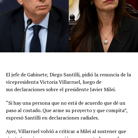
Bolsonaro.
Luego volvieron a citarlo al Palacio de Itamaraty (el
Ministerio de Relaciones Exteriores brasileño), donde le
transmitieron la decisión de reducir el nivel de
representación, y que puede volver a la Argentina. La
medida no implica una expulsión ni una declaración de
persona non grata., aunque representa una nueva señal
del deterioro de la relación entre ambos países.
El jefe de Gabinete, Diego Santilli, pidió la renuncia de la
A partir de ahora, las relaciones diplomáticas quedarán
vicepresidenta Victoria Villarruel, luego de
al frente de los encargados de negocios en las
sus declaraciones sobre el presidente Javier Milei.
respectivas embajadas mientras persista la escalada de
tensión entre Milei y Lula. La decisión de Brasil abre un
“Si hay una persona que no está de acuerdo que dé un
escenario de incertidumbre sobre el futuro de los
paso al costado. Que arme su proyecto y que compita”,
vínculos entre las dos principales economías del
expresó Santilli en declaraciones radiales.
Mercosur.
Ayer, Villarruel volvió a criticar a Milei al sostener que
En Brasilia señalaron que las expresiones de Milei