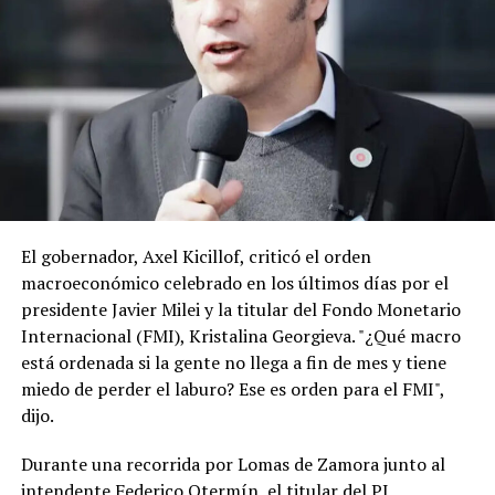
“Danny” Perez. Brasil alude a amenazas de injerencia,
como así también lo está haciendo con la Argentina con
ese país.
En este contexto, hay malestar en la Argentina porque
entienden que la visita de Lula, el año pasado a la
expresidenta Cristina Kirchner en su prisión
domiciliaria, previo a las elecciones legislativas, sumado
a las declaraciones del ministro de Hacienda de Brasil,
Dario Durigan, que trató de “payaso” a Milei, también
El gobernador, Axel Kicillof, criticó el orden
pueden ser calificadas como una injerencia externa en la
macroeconómico celebrado en los últimos días por el
política doméstica. (TN)
presidente Javier Milei y la titular del Fondo Monetario
Internacional (FMI), Kristalina Georgieva. "¿Qué macro
está ordenada si la gente no llega a fin de mes y tiene
miedo de perder el laburo? Ese es orden para el FMI",
dijo.
Durante una recorrida por Lomas de Zamora junto al
intendente Federico Otermín, el titular del PJ