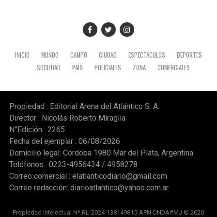
Finalmente, en términos de representatividad, el
decreto firmado por Mahiques omitió replicar los
criterios de sugerencia que contenía el texto original del
año 2003, los cuales instaban al Presidente de la Nación
a evaluar variables de diversidad de género,
INICIO
MUNDO
CAMPO
CIUDAD
ESPECTÁCULOS
DEPORTES
especialidades jurídicas y procedencia geográfica de los
SOCIEDAD
PAÍS
POLICIALES
ZONA
COMERCIALES
postulantes a la hora de estructurar la composición del
tribunal supremo. (NA)
Propiedad : Editorial Arena del Atlántico S. A.
Director : Nicolás Roberto Miraglia
N°Edición : 2265
Fecha del ejemplar : 06/08/2026
Domicilio legal: Córdoba 1980 Mar del Plata, Argentina
Teléfonos : 0223-4956434 / 4958278
Correo comercial :
elatlanticodiario@gmail.com
Correo redacción:
diarioatlantico@yahoo.com.ar
Propiedad Intelectual Nº RL-2024-138149815-APN-DNDA#MJ © 2020