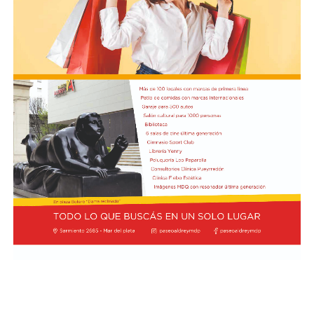
Bajo esta nueva modalidad, los nominados contarán con
un margen de cinco días para aportar sus declaraciones
juradas patrimoniales detalladas,
lcanzando tanto los bienes propios como los de sus
cónyuges, convivientes e hijos menores de edad, bajo los
parámetros de la Ley de Ética Pública.
Otro de los puntos impacta en el rol de la Agencia de
Recaudación y Control Aduanero (ARCA). Si bien el
Ejecutivo conservó la exigencia de evaluar el
comportamiento impositivo y previsional de los
postulantes, el nuevo texto establece por primera vez
un tope máximo de cinco días para que el organismo
fiscal elabore sus informes correspondientes,
remarcando la obligación de preservar el secreto fiscal
del candidato bajo análisis.