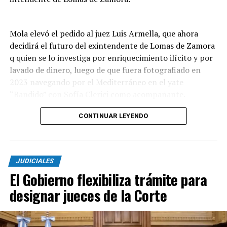
modificación aún requiere la autorización
correspondiente y, hasta el momento, no hubo
definiciones oficiales sobre si recibirá el aval del
Mola elevó el pedido al juez Luis Armella, que ahora
Municipio.
decidirá el futuro del exintendente de Lomas de Zamora
q quien se lo investiga por enriquecimiento ilícito y por
Con la incorporación de Mirada Ciudadana como
lavado de dinero, luego de que fuera fotografiado en
querellante, la causa comienza a avanzar hacia una
2023 navegando por el Mediterráneo en el yate
etapa en la que las medidas de prueba buscarán
“Bandido” con Sofía Clerici como acompañante.
establecer si existieron irregularidades durante el
proceso licitatorio y verificar el verdadero respaldo
La causa fue sacudida por la aparición de videos de su
CONTINUAR LEYENDO
económico de quienes obtuvieron la concesión del
exesposa Jesica Cirio contando millones de dólares en el
principal escenario deportivo de Mar del Plata.
vestidor de la casa que compartía con Insaurralde.
(Loquepasa)
JUDICIALES
En las imágenes que tomaron estado público, se observa
El Gobierno flexibiliza trámite para
a la mediática grabando con su celular el interior de los
cajones del vestidor de la casa que compartía con
designar jueces de la Corte
Insaurralde en el country de San Vicente, donde
aparecen decenas de fajos de dólares guardados en
bolsas plásticas, debajo de prendas de vestir.