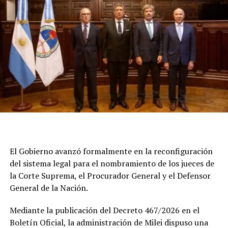
Tras el conocimiento de los archivos, Armella ordenó
allanamientos el domingo 21 de junio en los domicilios
de Cirio, donde no se la encontró, y de Elías Piccirillo, su
segundo exesposo. Piccirillo está acusado en otras dos
causas. No obstante, mostró su celular y permitió su
peritaje, el cual dio resultado negativo.
En un comunicado, la conductora televisiva había
manifestado que el acceso a las grabaciones difundidas
"han sido el producto de maniobras ilícitas”.
A su vez, en el mismo escrito, sostuvo: “Evidentemente,
El Gobierno avanzó formalmente en la reconfiguración
se produjo una vulneración sin mi consentimiento a mis
del sistema legal para el nombramiento de los jueces de
distintos soportes de archivos audiovisuales. Mediante
la Corte Suprema, el Procurador General y el Defensor
esa vía, se me ha intentado extorsionar desde hace más
General de la Nación.
de un año, inclusive con anuncios de difusión de
Mediante la publicación del Decreto 467/2026 en el
imágenes de contenido íntimo y privado”.
Boletín Oficial, la administración de Milei dispuso una