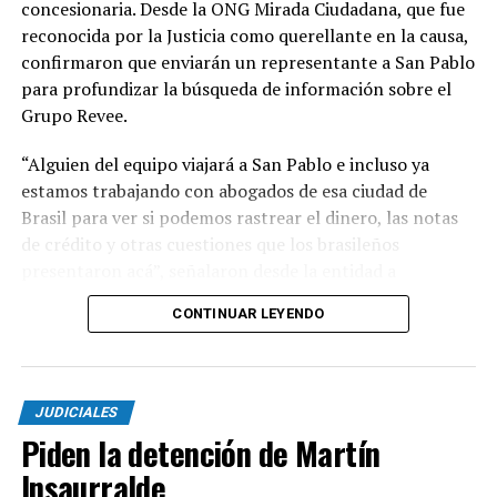
concesionaria. Desde la ONG Mirada Ciudadana, que fue
reconocida por la Justicia como querellante en la causa,
confirmaron que enviarán un representante a San Pablo
para profundizar la búsqueda de información sobre el
Grupo Revee.
“Alguien del equipo viajará a San Pablo e incluso ya
estamos trabajando con abogados de esa ciudad de
Brasil para ver si podemos rastrear el dinero, las notas
de crédito y otras cuestiones que los brasileños
presentaron acá”, señalaron desde la entidad a
LoQuePasa.net.
CONTINUAR LEYENDO
El objetivo será obtener documentación vinculada al
origen de los fondos que la firma declaró al momento de
participar en la licitación, además de conocer el estado
JUDICIALES
de las causas judiciales que involucran al grupo
Piden la detención de Martín
empresario en Brasil por presunto lavado de activos.
Insaurralde