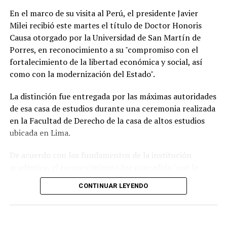
En el marco de su visita al Perú, el presidente Javier
Milei recibió este martes el título de Doctor Honoris
Causa otorgado por la Universidad de San Martín de
Porres, en reconocimiento a su "compromiso con el
fortalecimiento de la libertad económica y social, así
Según la reconstrucción realizada por los
como con la modernización del Estado".
investigadores, Pepa había pasado la noche del lunes en
Maldonado y luego se había ido hacia Punta del Este.
La distinción fue entregada por las máximas autoridades
de esa casa de estudios durante una ceremonia realizada
Un chofer de ómnibus aportó información clave al
en la Facultad de Derecho de la casa de altos estudios
recordar que la había trasladado y permitió a los
ubicada en Lima.
investigadores seguir sus últimos movimientos.
De acuerdo con los fundamentos de la institución
Uno de los momentos que más llamó la atención
académica, el reconocimiento fue concedido "por la
durante la búsqueda fue el relato de una tía de la joven,
defensa de las ideas de la libertad" que impulsa el
quien contó que Pepa había sido vista en una situación
CONTINUAR LEYENDO
mandatario argentino y "por las reformas orientadas a
extraña antes de desaparecer.
la modernización del Estado" implementadas desde el
inicio de su gestión.
Según relató, la Policía llegó a pensar que podía estar