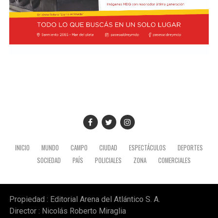
El presidente viajó acompañado por una comitiva
integrada por el canciller Pablo Quirno y la secretaria
general de la Presidencia, Karina Milei.
La actividad formó parte de la agenda oficial del
mandatario en territorio peruano, donde también
mantuvo encuentros institucionales con autoridades
locales.
INICIO
MUNDO
CAMPO
CIUDAD
ESPECTÁCULOS
DEPORTES
SOCIEDAD
PAÍS
POLICIALES
ZONA
COMERCIALES
Propiedad : Editorial Arena del Atlántico S. A.
Director : Nicolás Roberto Miraglia