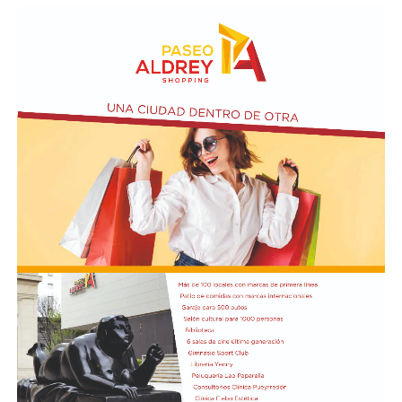
atravesando un episodio de confusión o delirio, aunque
la familia aseguró que no encontraba una explicación
para lo ocurrido.
La investigación intenta ahora determinar qué sucedió
durante las últimas horas de la joven. Las autoridades
trabajan con las imágenes de las cámaras de seguridad y
los testimonios de las personas que tuvieron algún
contacto con ella antes del terrible desenlace.
El presidente Javier Milei recibió el título de Doctor
Honoris Cau
sa.
Previamente, Milei participó del acto de juramentación
y toma de mando de la presidenta de Perú, Keiko
Fujimori, realizado en el Congreso de ese país, en el
marco de su visita oficial a Lima.