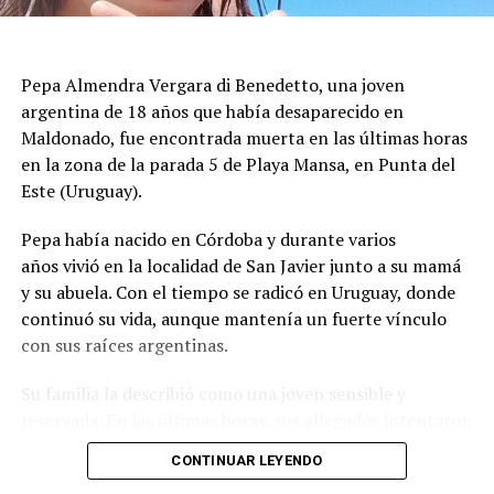
con daños visibles antes de autorizar el regreso de los
vecinos, mientras se aseguraba que las estructuras no
presentaran peligro inminente para quienes viven en la
Pepa Almendra Vergara di Benedetto, una joven
zona.
argentina de 18 años que había desaparecido en
El ministro de Protección Civil, Nello Musumeci, advirtió
Maldonado, fue encontrada muerta en las últimas horas
sobre la continuidad de la actividad sísmica y señaló que
en la zona de la parada 5 de Playa Mansa, en Punta del
“nuevos eventos de magnitud superior a 3 podrían
Este (Uruguay).
seguir produciéndose”. La declaración dejó en alerta a
Pepa había nacido en Córdoba y durante varios
las autoridades locales, que mantienen el monitoreo
años vivió en la localidad de San Javier junto a su mamá
para detectar réplicas y coordinar asistencia donde haga
y su abuela. Con el tiempo se radicó en Uruguay, donde
falta.
continuó su vida, aunque mantenía un fuerte vínculo
con sus raíces argentinas.
El episodio ocurrió en los Campos Flégreos, una extensa
Su familia la describió como una joven sensible y
caldera volcánica considerada la más grande de Europa,
reservada. En las últimas horas, sus allegados intentaron
un sector muy vigilado por su actividad subterránea. El
reconstruir qué pasó durante el lunes, cuando perdieron
INGV confirmó los datos del sismo y la poca
CONTINUAR LEYENDO
contacto con ella y comenzó una búsqueda que terminó
profundidad, factores que explican por qué el terremoto