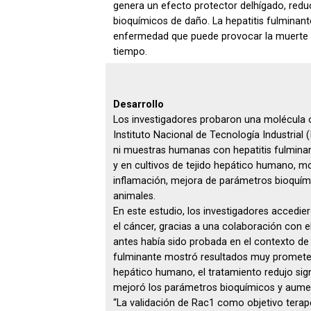
genera un efecto protector delhígado, reduc
bioquímicos de daño. La hepatitis fulminan
enfermedad que puede provocar la muerte en
tiempo.
Desarrollo
Los investigadores probaron una molécula o
Instituto Nacional de Tecnología Industria
ni muestras humanas con hepatitis fulminan
y en cultivos de tejido hepático humano, m
inflamación, mejora de parámetros bioquím
animales.
En este estudio, los investigadores accedie
el cáncer, gracias a una colaboración con e
antes había sido probada en el contexto de
fulminante mostró resultados muy prometedo
hepático humano, el tratamiento redujo sign
mejoró los parámetros bioquímicos y aumen
“La validación de Rac1 como objetivo terap