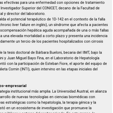
ias efectivas para una enfermedad con opciones de tratamiento
i, Investigador Superior del CONICET, decano de la Facultad de
l y director del laboratorio.
a el potencial terapéutico de 1D-142 en el contexto de la falla
ronic liver failure en inglés), un síndrome que afecta a pacientes
a descompensación hepática aguda acompañada de una o más fallas
 a una elevada mortalidad a corto plazo y presenta una incidencia
amente un tercio de los pacientes hospitalizados con cirrosis
 la tesis doctoral de Bárbara Bueloni, becaria del IIMT, bajo la
ni y Juan Miguel Bayo Fina, en el Laboratorio de Hepatología
ntó con la participación de Esteban Fiore, el aporte del equipo de
lieta Comin (INTI), quien intervino en las etapas iniciales del
ico-empresarial
egia institucional más amplia. La Universidad Austral, en alianza
arrollo de nuevas tecnologías en ciencias biomédicas con
as estratégicas como la hepatología, la terapia génica y la
gestó en un ecosistema de investigación que promueve la