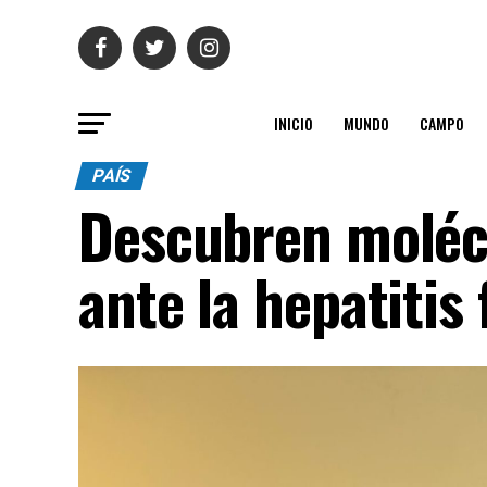
INICIO
MUNDO
CAMPO
PAÍS
Descubren molécu
ante la hepatitis