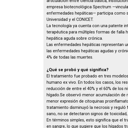
articulación entre ciencia básica, institucio
empresa biotecnológica Spectrum —vinculad
enfermedades hepáticas— participa como soc
Universidad y el CONICET.
La tecnología ya cuenta con una patente in
terapéutica para múltiples formas de falla he
hepática aguda sobre crónica.
Las enfermedades hepáticas representan un 
las enfermedades hepáticas agudas y cróni
4% de todas las muertes.
¿Qué se probó y qué significa?
El tratamiento fue probado en tres modelos 
humano ex vivo. En todos los casos, los res
reducción de entre el 40% y el 60% de los n
hígado.Se observó menor acumulación de radi
menor expresión de citoquinas proinflamator
tratamiento disminuyó la necrosis y reguló
sano, no se detectaron signos de toxicidad, 
En términos simples, esto significa que el t
en sangre, lo que sugiere que los hígados 