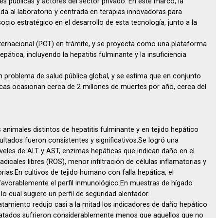
nes públicas y actores del sector privado. En este marco, la
a al laboratorio y centrada en terapias innovadoras para
io estratégico en el desarrollo de esta tecnología, junto a la
ternacional (PCT) en trámite, y se proyecta como una plataforma
pática, incluyendo la hepatitis fulminante y la insuficiencia
problema de salud pública global, y se estima que en conjunto
cas ocasionan cerca de 2 millones de muertes por año, cerca del
animales distintos de hepatitis fulminante y en tejido hepático
ultados fueron consistentes y significativos:Se logró una
iveles de ALT y AST, enzimas hepáticas que indican daño en el
cales libres (ROS), menor infiltración de células inflamatorias y
ias.En cultivos de tejido humano con falla hepática, el
 favorablemente el perfil inmunológico.En muestras de hígado
lo cual sugiere un perfil de seguridad alentador.
ratamiento redujo casi a la mitad los indicadores de daño hepático
tratados sufrieron considerablemente menos que aquellos que no