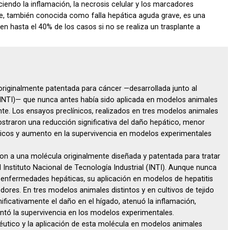
iendo la inflamación, la necrosis celular y los marcadores
te, también conocida como falla hepática aguda grave, es una
 hasta el 40% de los casos si no se realiza un trasplante a
riginalmente patentada para cáncer —desarrollada junto al
l (INTI)— que nunca antes había sido aplicada en modelos animales
te. Los ensayos preclínicos, realizados en tres modelos animales
ostraron una reducción significativa del daño hepático, menor
icos y aumento en la supervivencia en modelos experimentales
ron a una molécula originalmente diseñada y patentada para tratar
l Instituto Nacional de Tecnología Industrial (INTI). Aunque nunca
 enfermedades hepáticas, su aplicación en modelos de hepatitis
res. En tres modelos animales distintos y en cultivos de tejido
ificativamente el daño en el hígado, atenuó la inflamación,
tó la supervivencia en los modelos experimentales.
éutico y la aplicación de esta molécula en modelos animales