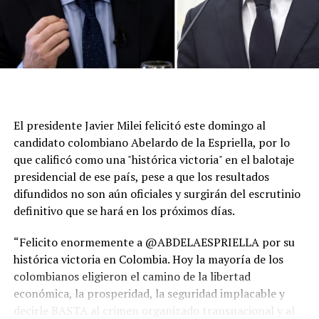
autorización de la Corte Suprema para investigar por
presunto tráfico de influencias a Fábio Luís Lula da
Silva, hijo mayor del presidente, conocido como
"Lulinha".
Del otro lado estará el senador Flávio Bolsonaro, hijo del
expresidente Jair Bolsonaro, quien fue oficializado la
El presidente Javier Milei felicitó este domingo al
semana pasada como candidato del espacio conservador
candidato colombiano Abelardo de la Espriella, por lo
luego de que su padre quedara inhabilitado para
que calificó como una "histórica victoria" en el balotaje
competir. Según la última encuesta de Datafolha, Lula
presidencial de ese país, pese a que los resultados
obtendría un 48% de intención de voto frente al 43% de
difundidos no son aún oficiales y surgirán del escrutinio
Flávio Bolsonaro en un eventual balotaje.
definitivo que se hará en los próximos días.
“Felicito enormemente a @ABDELAESPRIELLA por su
histórica victoria en Colombia. Hoy la mayoría de los
colombianos eligieron el camino de la libertad
económica, la prosperidad, la seguridad implacable y
decirle BASTA al crimen organizado transnacional y al