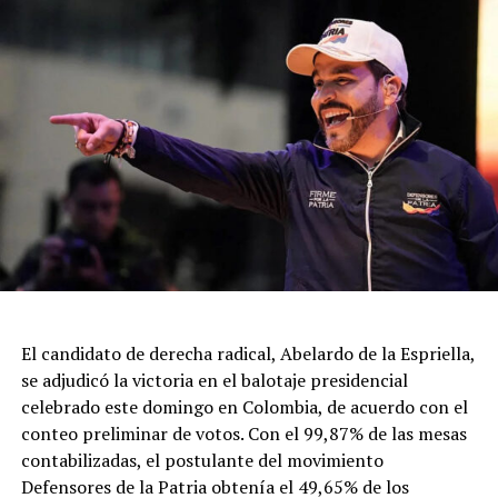
coalición "Defensores de la Patria", obtuvo un apretado
triunfo en el denominado "preconteo" del balotaje de
hoy en Colombia, un recuento provisorio en el que se
impuso por menos de un punto (por un 0,94%) sobre el
candidato izquierdista Iván Cepeda.
De la Espriella logró 12.949.162 votos con un 49,65 %,
mientras que Cepeda, del izquierdista Pacto Histórico
que lidera el presidente Gustavo Petro, obtuvo
12.701.546 sufragios con un 48,70 %. NA
El candidato de derecha radical, Abelardo de la Espriella,
se adjudicó la victoria en el balotaje presidencial
celebrado este domingo en Colombia, de acuerdo con el
conteo preliminar de votos. Con el 99,87% de las mesas
contabilizadas, el postulante del movimiento
Defensores de la Patria obtenía el 49,65% de los