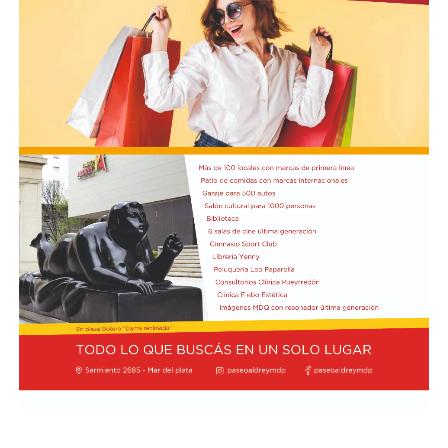
«El preconteo es un dato que aún no es oficial ni
vinculante», sostuvo el candidato, quien insistió en que
se revisarán distintas actas electorales antes de aceptar
el resultado definitivo.
Por su parte, el presidente Gustavo Petro denunció la
existencia de supuestas irregularidades durante la
jornada electoral.
«Aún no se puede saber quién es el presidente y hay
muchas irregularidades», expresó el mandatario en sus
redes sociales, al tiempo que solicitó revisar las mesas
que no cuentan con la firma de los jurados electorales.
Según los datos preliminares, De la Espriella consiguió
12.945.490 votos, mientras que Cepeda alcanzó
12.698.334 sufragios.
El voto en blanco representó el 1,63% del total,