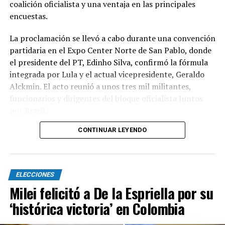
coalición oficialista y una ventaja en las principales
encuestas.
La proclamación se llevó a cabo durante una convención
partidaria en el Expo Center Norte de San Pablo, donde
el presidente del PT, Edinho Silva, confirmó la fórmula
integrada por Lula y el actual vicepresidente, Geraldo
Alckmin. El acto reunió a unos tres mil militantes,
funcionarios y dirigentes del bloque oficialista Juntos
por Brasil.
CONTINUAR LEYENDO
A sus 80 años, Lula afrontará su séptima campaña
presidencial. Durante los últimos meses insistió en que
mantiene "la misma energía de cuando tenía 30 años" y
centró su discurso en la defensa de la soberanía
ELECCIONES
brasileña, especialmente frente a la influencia de
Milei felicitó a De la Espriella por su
Estados Unidos y del presidente Donald Trump.
‘histórica victoria’ en Colombia
Avión turístico cayó en Nazca, Perú y dejó 13 víctimas