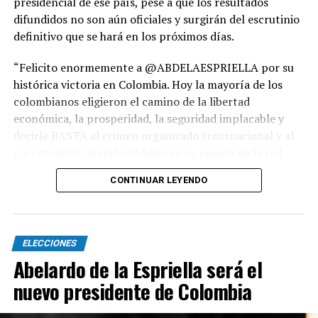
presidencial de ese país, pese a que los resultados
obtendría un 48% de intención de voto frente al 43% de
difundidos no son aún oficiales y surgirán del escrutinio
Flávio Bolsonaro en un eventual balotaje.
definitivo que se hará en los próximos días.
“Felicito enormemente a @ABDELAESPRIELLA por su
histórica victoria en Colombia. Hoy la mayoría de los
colombianos eligieron el camino de la libertad
económica, la prosperidad, la seguridad implacable y
decirle BASTA al crimen organizado transnacional y al
narcotráfico”, manifestó Milei en su cuenta de la red
social X.
CONTINUAR LEYENDO
El mandatario argentino tituló su posteo "El león y el
tigre rugen en Latinoamérica…!!!" aludiendo a su apodo
en Argentina y al que tiene De la Espriella en Colombia,
ELECCIONES
y enfatizó: "La libertad avanza en toda América Latina y
Abelardo de la Espriella será el
ya no hay vuelta atrás", y cerró su publicación con el ya
nuevo presidente de Colombia
característico "¡VIVA LA LIBERTAD, CARAJO…!!!"
De la Espriella, representante de la ultraderechista