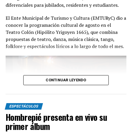
diferenciales para jubilados, residentes y estudiantes.
Con más de 20 años de trayectoria, Tango Furia fue
El Ente Municipal de Turismo y Cultura (EMTURyC) dio a
distinguida con los Premios Estrella de Mar 2024 y
conocer la programación cultural de agosto en el
2026 como Mejor Espectáculo de Danza y con el Premio
Teatro Colón (Hipólito Yrigoyen 1665), que combina
Faro de Oro 2024. Además, Emmanuel Marín y Lola
propuestas de teatro, danza, música clásica, tango,
Gutiérrez Rey obtuvieron el subcampeonato en el
folklore y espectáculos líricos a lo largo de todo el mes.
Mundial de Tango de Buenos Aires.
La compañía también llevó su espectáculo al exterior
tras participar del Festival Mood Indigo, en India, y
realizar una gira por Europa. Además, recibió
CONTINUAR LEYENDO
la Declaración de Interés Cultural como Embajadores
Turísticos, otorgada por el EMTURyC, y la
distinción Identidades Marplatenses por su aporte a la
cultura local.
ESPECTÁCULOS
Hombrepié presenta en vivo su
primer álbum
La función del domingo 16 de agosto será una nueva