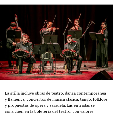
pasión, los encuentros, las despedidas y toda la
intensidad que caracteriza al 2x4.
Incluye más de diez cambios de vestuario, un cuidado
diseño lumínico y escenas donde las diagonales, las
acrobacias, los firuletes y las coreografías
perfectamente sincronizadas convierten cada cuadro en
una demostración de virtuosismo, sensibilidad y trabajo
colectivo.
"Queremos que quienes todavía no conocen Tango
Furia descubran por qué el tango puede emocionar a
todas las generaciones. Y que quienes ya vivieron una de
nuestras funciones tengan ganas de volver, porque cada
presentación renueva la experiencia. Detrás de cada
función hay meses de ensayo y un enorme trabajo en
La grilla incluye obras de teatro, danza contemporánea
equipo para emocionar y sorprender al
y flamenca, conciertos de música clásica, tango, folklore
público", expresa Emmanuel Marín.
y propuestas de ópera y zarzuela. Las entradas se
consiguen en la boletería del teatro, con valores