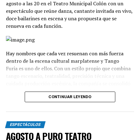
agosto a las 20 en el Teatro Municipal Colón con un
espectáculo que reúne danza, cantante invitada en vivo,
doce bailarines en escena y una propuesta que se
renueva en cada función.
Hay nombres que cada vez resuenan con más fuerza
dentro de la escena cultural marplatense y Tango
Furia es uno de ellos. Con un estilo propio que combina
tango escenario, teatralidad, precisión técnica y una
cuidada producción escénica, la compañía se consolidó
como uno de los grandes referentes del género en el
CONTINUAR LEYENDO
país.
La propuesta recorre diferentes universos, desde los
clásicos hasta versiones contemporáneas y electrónicas.
ESPECTÁCULOS
A través de cuadros grupales, dúos y escenas teatrales,
AGOSTO A PURO TEATRO
el espectáculo transita distintas emociones: el amor, la