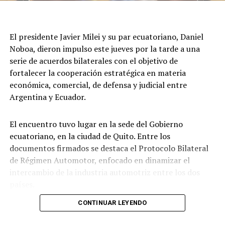
España, del que participaron Karina Milei y Quirno. "Su
Majestad, que placer verlo", lo saludó el mandatario
argentino en las imágenes que difundió Presidencia.
El presidente Javier Milei y su par ecuatoriano, Daniel
Noboa, dieron impulso este jueves por la tarde a una
Por último, a las 17 horas de Argentina, participó de la
serie de acuerdos bilaterales con el objetivo de
ceremonia de juramentación y toma de posesión del
fortalecer la cooperación estratégica en materia
presidente colombiano electo.
económica, comercial, de defensa y judicial entre
Finalmente, a la madrugada de la Argentina, partía el
Argentina y Ecuador.
vuelo presidencial desde Santiago de Cali con destino a
Buenos Aires.
El encuentro tuvo lugar en la sede del Gobierno
ecuatoriano, en la ciudad de Quito. Entre los
documentos firmados se destaca el Protocolo Bilateral
de Régimen Automotor, enfocado en dinamizar el
intercambio de la industria automotriz entre los dos
países.
CONTINUAR LEYENDO
Los mandatarios y las