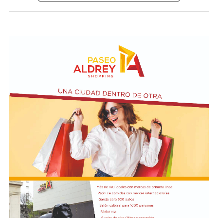
nota de protesta y le informaron que Bitelli, por el
momento, no volvería a Buenos Aires.
La estrategia política de Brasilia posiblemente se
concentre en fortalecer un sentimiento de nacionalismo
y esquivar lo que puedan llegar a ser las declaraciones de
los mandatarios más influyentes de la región en apoyo a
Flavio Bolsonaro.
La cancillería de Brasil convocó inicialmente al
embajador por las duras declaraciones del presidente
Javier Milei contra Lula da Silva, al que tildó de “ladrón y
presidiario”, en el acto del candidato presidencial Flávio
Bolsonaro.
Luego volvieron a citarlo al Palacio de Itamaraty (el
Ministerio de Relaciones Exteriores brasileño), donde le
transmitieron la decisión de reducir el nivel de
representación, y que puede volver a la Argentina. La