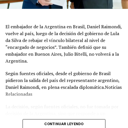
No fue la única actividad de Milei en Quito, porque una
hora más tarde se reunió con los representantes de
las cámaras automotrices argentinas en el Ecuador.
Participaron representantes de ADEFA, Peugeot Citroen
El embajador de la Argentina en Brasil, Daniel Raimondi,
Argentina, AFAC, ACARA, Toyota Argentina, Ford
vuelve al país, luego de la decisión del gobierno de Lula
Sudamérica y VW Group Argentina.
da Silva de rebajar el vínculo bilateral al nivel de
“encargado de negocios”. También definió que su
embajador en Buenos Aires, Julio Bitelli, no volverá a la
Argentina.
Según fuentes oficiales, desde el gobierno de Brasil
pidieron la salida del país del representante argentino,
Daniel Raimondi, en plena escalada diplomática.Noticias
Relacionadas
La decisión, según fuentes oficiales, no fue tomada por
decisión de la Argentina, sino que responde a un
expreso pedido que el canciller de Brasil, Mauro Vieira,
CONTINUAR LEYENDO
le hizo al diplomático argentino cuando le entregaron la