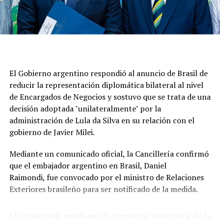
cuando la Argentina tenía ciudadanos presos políticos
en riesgo de vida", sostuvo Quirno.
En esa línea, siguió: "Eso fue resultado de la foto que
reposteó Lula con Maduro y se nos informó que, por esa
razón, nos retiraban la representación de Venezuela.
El Gobierno argentino respondió al anuncio de Brasil de
Eso es mucho más grave que cualquier cosa que haya
reducir la representación diplomática bilateral al nivel
ocurrido hasta ese momento y marca el modo en que la
de Encargados de Negocios y sostuvo que se trata de una
Argentina viene manejando este tema".
decisión adoptada "unilateralmente" por la
administración de Lula da Silva en su relación con el
Para el canciller, "Brasil viene teniendo conflicto con
gobierno de Javier Milei.
varios países como Paraguay", lo que, a su criterio, indica
que “no es una cuestión solo con la Argentina" sino una
Mediante un comunicado oficial, la Cancillería confirmó
una decisión de esa nación de “escalar temas" que, para
que el embajador argentino en Brasil, Daniel
el gobierno de Milei, "tienen que permanecer en el
Raimondi, fue convocado por el ministro de Relaciones
ámbito ideológico y político de una contienda electoral
Exteriores brasileño para ser notificado de la medida.
en la que estamos claramente enfrentados en el deseo
de los resultados".
El comunicado señala que la Argentina "toma nota" de la