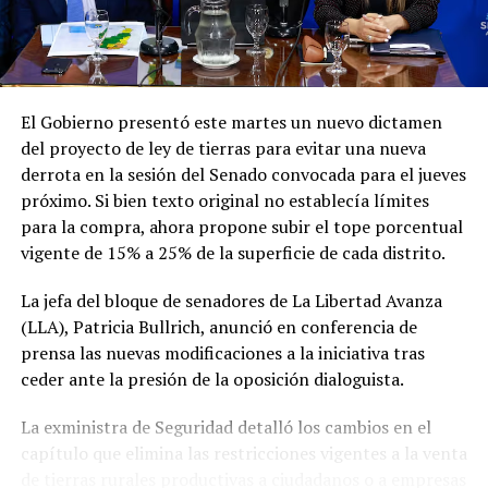
defensa del interés nacional, la soberanía y el mandato
ceremonia de asunción del presidente electo de
conferido por el pueblo argentino".
Colombia, Abelardo de la Espriella.
Con este viaje, Milei busca continuar afianzando las
relaciones bilaterales y la sintonía política con los
El Gobierno presentó este martes un nuevo dictamen
gobiernos de la región que comparten sus ideas, en una
del proyecto de ley de tierras para evitar una nueva
gira que se extenderá hasta el fin de semana antes de su
derrota en la sesión del Senado convocada para el jueves
regreso a Buenos Aires.
próximo. Si bien texto original no establecía límites
para la compra, ahora propone subir el tope porcentual
vigente de 15% a 25% de la superficie de cada distrito.
La jefa del bloque de senadores de La Libertad Avanza
(LLA), Patricia Bullrich, anunció en conferencia de
prensa las nuevas modificaciones a la iniciativa tras
ceder ante la presión de la oposición dialoguista.
La exministra de Seguridad detalló los cambios en el
capítulo que elimina las restricciones vigentes a la venta
de tierras rurales productivas a ciudadanos o a empresas