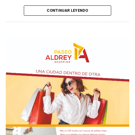
de capitales extranjeros.
CONTINUAR LEYENDO
Según el nuevo dictamen, se establece un tope de 25%
de la superficie nacional y provincial a la posibilidad de
que personas físicas o jurídicas extranjeras puedan
adquirir tierras productivas.
Por otro lado, la iniciativa introduce un agregado sobre
el artículo 4 de Ley N° 21.499 relacionada a las
expropiaciones.
En la conferencia de prensa acompañaron a Bullrich los
presidentes de las comisiones de Asuntos
Constitucionales, Agustín Coto (LLA-Tierra del Fuego),
y de Legislación General, Nadia Márquez (LLA-Neuquén).
FOTO: Bullrich, durante la conferencia de prensa en el
Senado. Rodrigo Néspolo/LA NACIÓN