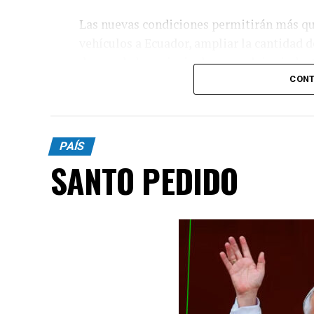
Las nuevas condiciones permitirán más qu
vehículos a Ecuador, ampliar la cantidad 
de uno de los principales complejos indust
CONT
PAÍS
SANTO PEDIDO