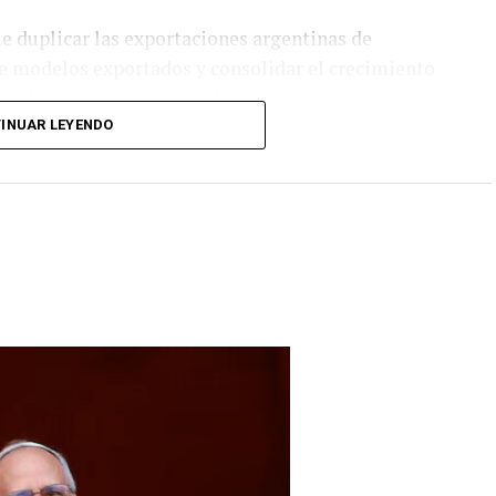
e duplicar las exportaciones argentinas de
de modelos exportados y consolidar el crecimiento
riales y exportadores del país.
INUAR LEYENDO