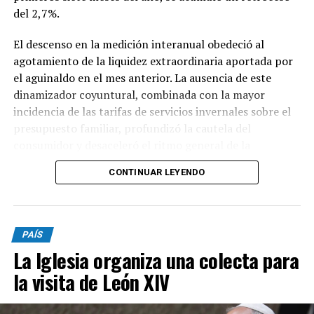
del 2,7%.
El descenso en la medición interanual obedeció al
agotamiento de la liquidez extraordinaria aportada por
el aguinaldo en el mes anterior. La ausencia de este
dinamizador coyuntural, combinada con la mayor
incidencia de las tarifas de servicios invernales sobre el
presupuesto familiar, profundizó la cautela del
consumidor y desaceleró el ritmo general de la
actividad.
CONTINUAR LEYENDO
En lo que respecta a la percepción cualitativa sobre el
estado del negocio, el 48,1% de los comerciantes
consultados sostuvo que su nivel de actividad se
PAÍS
mantuvo estable con relación al mismo período del año
La Iglesia organiza una colecta para
anterior, cifra que evidenció un descenso de dos puntos
la visita de León XIV
porcentuales en comparación con el relevamiento del
mes de junio. Esta retracción en la lectura neutral se
tradujo de forma directa en un incremento de las