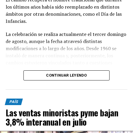
los últimos años había sido reemplazado en distintos
ámbitos por otras denominaciones, como el Día de las
Infancias.
La celebración se realiza actualmente el tercer domingo
de agosto, aunque la fecha atravesó distintas
modificaciones a lo largo de los años. Desde 1960 se
instaló de manera continua y, posteriormente, los
cambios estuvieron vinculados tanto a cuestiones
sociales como a pedidos del sector comercial,
CONTINUAR LEYENDO
particularmente de la Cámara del Juguete, que buscaba
favorecer las ventas.
PAÍS
En 2011, la celebración debió trasladarse al 21 de agosto
Las ventas minoristas pyme bajan
debido a la coincidencia con las PASO previstas para el
domingo 14. Dos años más tarde, en 2013, quedó
3,8% interanual en julio
establecido el tercer domingo de agosto como fecha fija,
con el objetivo de evitar coincidencias con jornadas