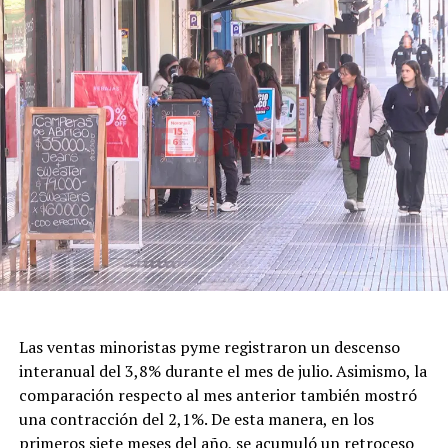
electorales y brindar mayor previsibilidad a las familias y
los comercios.
El nombre de la celebración también fue motivo de
debate. En 2020, Gabriel Lerner, entonces secretario
Nacional de Niñez, Adolescencia y Familia, había
planteado reemplazar la expresión “Día del Niño” con el
argumento de promover una mirada que contemplara la
diversidad de la niñez.
Con el nuevo decreto, la gestión de Milei decidió
recuperar formalmente la denominación tradicional,
una decisión que vuelve a poner en discusión el
significado cultural y simbólico de la fecha.
Las ventas minoristas pyme registraron un descenso
interanual del 3,8% durante el mes de julio. Asimismo, la
comparación respecto al mes anterior también mostró
una contracción del 2,1%. De esta manera, en los
primeros siete meses del año, se acumuló un retroceso