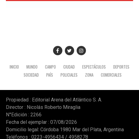
INICIO
MUNDO
CAMPO
CIUDAD
ESPECTÁCULOS
DEPORTES
SOCIEDAD
PAÍS
POLICIALES
ZONA
COMERCIALES
Propiedad : Editorial Arena del Atlántico S. A.
Director : Nicolás Roberto Miraglia
N°Edición : 2266
Fecha del ejemplar : 07/08/2026
Domicilio legal: Córdoba 1980 Mar del Plata, Argentina
Teléfonos : 0223-4956434 / 4958278