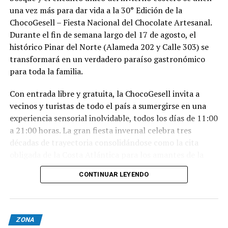
una vez más para dar vida a la 30° Edición de la
ChocoGesell – Fiesta Nacional del Chocolate Artesanal.
Durante el fin de semana largo del 17 de agosto, el
histórico Pinar del Norte (Alameda 202 y Calle 303) se
transformará en un verdadero paraíso gastronómico
para toda la familia.
Con entrada libre y gratuita, la ChocoGesell invita a
vecinos y turistas de todo el país a sumergirse en una
experiencia sensorial inolvidable, todos los días de 11:00
a 21:00 horas. La gran fiesta invernal celebra tres
décadas de trayectoria consolidándose como la cita
obligada de la Costa Atlántica para los amantes de la
buena repostería, el paisaje natural y la tradición
CONTINUAR LEYENDO
geselina.
Sabores, espectáculos y naturaleza en un solo lugar
Nacida en 1996, la fiesta reúne este año al talento de los
ZONA
mejores expositores, maestros chocolateros y