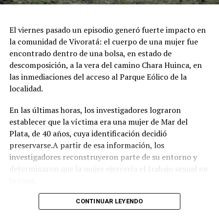
juegos e inflables.
Respirar el aire puro del bosque, recorrer las históricas
El viernes pasado un episodio generó fuerte impacto en
arboledas y dejarse tentar por una taza de chocolate
la comunidad de Vivoratá: el cuerpo de una mujer fue
caliente mientras se disfruta de buena música es el plan
encontrado dentro de una bolsa, en estado de
perfecto para escaparse de la rutina este fin de semana
descomposición, a la vera del camino Chara Huinca, en
largo.
las inmediaciones del acceso al Parque Eólico de la
localidad.
INFORMACIÓN GENERAL DEL EVENTO
En las últimas horas, los investigadores lograron
Evento: 30° Fiesta Nacional del Chocolate Artesanal
establecer que la víctima era una mujer de Mar del
(ChocoGesell)
Plata, de 40 años, cuya identificación decidió
Fecha: Fin de semana largo del 17 de Agosto de 2026
preservarse.A partir de esa información, los
Horario: De 11:00 a 21:00 hs.
investigadores reconstruyeron parte de su entorno y
Lugar: Pinar del Norte (Alameda 202 y Calle 303, Villa
determinaron que la mujer ejercería el trabajo sexual en
Gesell)
la zona.
Acceso: Libre y gratuito para toda la comunidad y
visitantes
Según el portal Mi8, pese a que la escena donde fue
CONTINUAR LEYENDO
encontrado el cuerpo presenta características