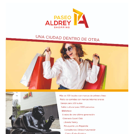
Taraborelli en un acto
El vendero 13 de agosto se cumplen 38 años de la
desaparición física del ex intendente de Necochea,
Domingo José Taraborelli, quien falleció trágicamente
en la ruta 88, a pocos kilómetros de Quequén.
Junto con el intendente de Necochea habían muerto
tres docentes que, luego se supo, habían subido a su
automóvil pocos kilómetros antes, donde se hallaban
haciendo dedo. La colisión frontal resultó letal: sólo
sobrevivió el chofer del camión.
El hall del Palacio Comunal fue el lugar donde velaron
sus restos y ante el cual desfiló todo el arco político de
aquel momento, incluyendo a la camada de jóvenes que
habían dado sus primeros pasos en el peronismo, bajo
el liderazgo de “Coco” Taraborelli como conductor. Y el
vicegobernador Luis Macaya, que acompañó sus restos