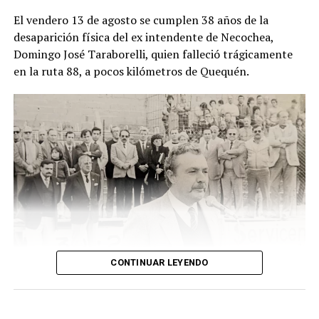
El descubrimiento del cadáver ocurrió el viernes pasado,
El vendero 13 de agosto se cumplen 38 años de la
cuando un hombre que recorría la zona junto a sus
desaparición física del ex intendente de Necochea,
perros advirtió una bolsa ubicada junto a una zanja.
Domingo José Taraborelli, quien falleció trágicamente
Alertado por el comportamiento de los animales, se
en la ruta 88, a pocos kilómetros de Quequén.
acercó y comprobó que contenía restos humanos. DIB
CONTINUAR LEYENDO