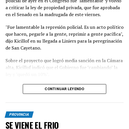
policial de ayer en el Congreso fue "lamentable" y volvió
a criticar la ley de propiedad privada, que fue aprobada
en el Senado en la madrugada de este viernes.
"Fue lamentable la represión policial. Es un acto político
que hacen, pegarle a la gente, reprimir a gente pacífica",
dijo Kicillof en su llegada a Liniers para la peregrinación
de San Cayetano.
Sobre el proyecto que logró media sanción en la Cámara
alta, Kicillof indicó que el Gobierno fue "cambiando" la
ley y "quedó un 10%".
"Es un Gobierno que no escucha y quiere anotarse
CONTINUAR LEYENDO
triunfos. Hay que defender la soberanía, no pueden
estar rematando el país. Este modelo nos lleva a un
callejón, sin salida, es un desastre”, sumó.
PROVINCIA
Con respecto a la movilización religiosa, Kicillof dijo:
SE VIENE EL FRIO
"No venimos a tener ningún protagonismo, es un día de