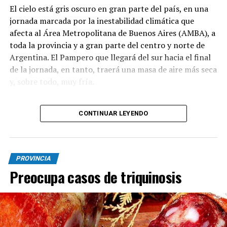
El cielo está gris oscuro en gran parte del país, en una
jornada marcada por la inestabilidad climática que
afecta al Área Metropolitana de Buenos Aires (AMBA), a
toda la provincia y a gran parte del centro y norte de
Argentina. El Pampero que llegará del sur hacia el final
de la jornada, en tanto, traerá una masa de aire más seca
y, sobre todo, muy fría.
CONTINUAR LEYENDO
El Servicio Meteorológico Nacional (SMN) emitió este
jueves una serie de alertas de nivel naranja y amarillo
que alcanzan a once provincias por tormentas de
variada intensidad, acompañadas por un aviso por
PROVINCIA
fuertes vientos en 16 jurisdicciones.
Preocupa casos de triquinosis
Tras las primeras lluvias registradas durante la mañana
en el territorio bonaerense y la Capital Federal, el
organismo técnico anticipa un paulatino
desmejoramiento hacia el mediodía y la tarde.