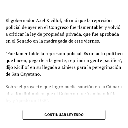
El gobernador Axel Kicillof, afirmó que la represión
policial de ayer en el Congreso fue "lamentable" y volvió
a criticar la ley de propiedad privada, que fue aprobada
en el Senado en la madrugada de este viernes.
"Fue lamentable la represión policial. Es un acto político
que hacen, pegarle a la gente, reprimir a gente pacífica",
dijo Kicillof en su llegada a Liniers para la peregrinación
de San Cayetano.
Sobre el proyecto que logró media sanción en la Cámara
alta, Kicillof indicó que el Gobierno fue "cambiando" la
ley y "quedó un 10%".
"Es un Gobierno que no escucha y quiere anotarse
CONTINUAR LEYENDO
triunfos. Hay que defender la soberanía, no pueden
estar rematando el país. Este modelo nos lleva a un