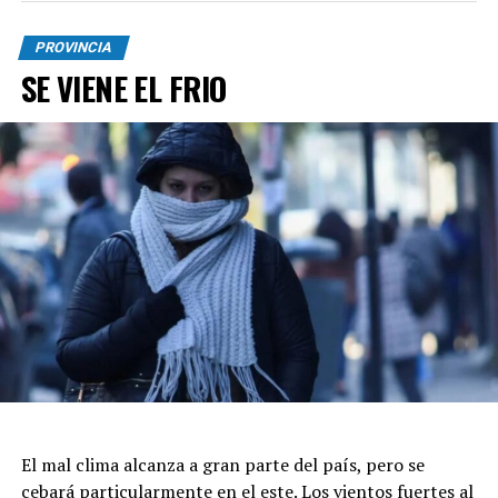
callejón, sin salida, es un desastre”, sumó.
PROVINCIA
Con respecto a la movilización religiosa, Kicillof dijo:
SE VIENE EL FRIO
"No venimos a tener ningún protagonismo, es un día de
fe, la idea no es partidizar, vengo a acompañar a un
pueblo que está sufriendo”.
El mal clima alcanza a gran parte del país, pero se
cebará particularmente en el este. Los vientos fuertes al