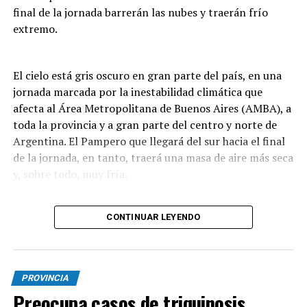
final de la jornada barrerán las nubes y traerán frío
extremo.
El cielo está gris oscuro en gran parte del país, en una
jornada marcada por la inestabilidad climática que
afecta al Área Metropolitana de Buenos Aires (AMBA), a
toda la provincia y a gran parte del centro y norte de
Argentina. El Pampero que llegará del sur hacia el final
de la jornada, en tanto, traerá una masa de aire más seca
y, sobre todo, muy fría.
CONTINUAR LEYENDO
El Servicio Meteorológico Nacional (SMN) emitió este
jueves una serie de alertas de nivel naranja y amarillo
que alcanzan a once provincias por tormentas de
variada intensidad, acompañadas por un aviso por
PROVINCIA
fuertes vientos en 16 jurisdicciones.
Preocupa casos de triquinosis