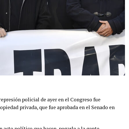
represión policial de ayer en el Congreso fue
 propiedad privada, que fue aprobada en el Senado en
n acto político que hacen, pegarle a la gente,