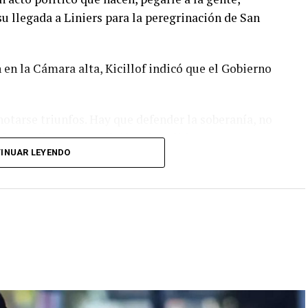
 su llegada a Liniers para la peregrinación de San
en la Cámara alta, Kicillof indicó que el Gobierno
otarse triunfos. Hay que defender la soberanía, no
 nos lleva a un callejón, sin salida, es un
INUAR LEYENDO
Kicillof dijo: "No venimos a tener ningún
es partidizar, vengo a acompañar a un pueblo que