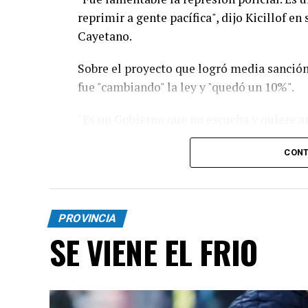
reprimir a gente pacífica", dijo Kicillof en
Cayetano.
Sobre el proyecto que logró media sanción 
fue "cambiando" la ley y "quedó un 10%".
"Es un Gobierno que no escucha y quiere an
pueden estar rematando el país. Este modelo
CONT
desastre”, sumó.
Con respecto a la movilización religiosa, 
protagonismo, es un día de fe, la idea no 
PROVINCIA
está sufriendo”.
SE VIENE EL FRIO