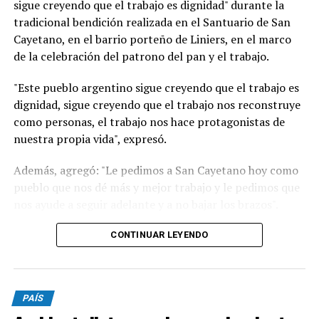
sigue creyendo que el trabajo es dignidad" durante la
tradicional bendición realizada en el Santuario de San
Cayetano, en el barrio porteño de Liniers, en el marco
de la celebración del patrono del pan y el trabajo.
"Este pueblo argentino sigue creyendo que el trabajo es
dignidad, sigue creyendo que el trabajo nos reconstruye
como personas, el trabajo nos hace protagonistas de
nuestra propia vida", expresó.
Además, agregó: "Le pedimos a San Cayetano hoy como
pueblo que nos dé más y mejor trabajo y le pedimos que
nos ayude a seguir adelante y a no bajar los brazos".
"Un signo de esperanza es verlos a todos ustedes
CONTINUAR LEYENDO
trabajadores que de manera dedicada comprometida
están aquí con sus herramientas, con el fruto de su
trabajo con sus manos con su corazón queriendo
PAÍS
reconstruir seguramente la vida de su familia y la de