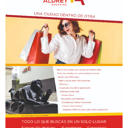
a abstenerse de cumplir con sus funciones (artículos 41
como la pesca y el turismo.
quinquies, 184, 226, 238 y 239 del Código Penal).
Finalmente, sostuvo que la intervención de la UNESCO
Según la denuncia, durante la manifestación de
representa un respaldo internacional a los reclamos que
organizaciones sociales, sindicales y políticas en las
las comunidades costeras vienen realizando desde el
inmediaciones del Senado, un grupo de manifestantes
inicio del proyecto y expresó su expectativa de que el
arrojó piedras, escombros y otros objetos contundentes
pronunciamiento contribuya a una revisión más
contra los efectivos de las fuerzas federales de seguridad
profunda de sus impactos ambientales antes de que las
apostados en el lugar, y que se rompieron baldosas y
obras continúen. Radio Encuentro de Viedma
bancos públicos para usarlos como proyectiles. También
se registraron daños en estructuras edilicias y en
vehículos policiales.
El Ministerio de Seguridad Nacional solicitó al juzgado
que ordene preservar los registros fílmicos de los
hechos, que se libre oficio al Gobierno porteño y al
Congreso para que informen la totalidad de los daños y
el perjuicio económico, y adelantó que se encuentra
evaluando aportar elementos de prueba adicionales