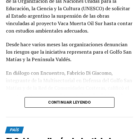
de la Organización de las Naciones Unidas para la
Educación, la Ciencia y la Cultura (UNESCO) de solicitar
al Estado argentino la suspensión de las obras
vinculadas al proyecto Vaca Muerta Oil Sur hasta contar
con estudios ambientales adecuados.
Desde hace varios meses las organizaciones denuncian
los riesgos que la iniciativa representa para el Golfo San
Matías y la Península Valdés.
En diálogo con Encuentro, Fabricio Di Giacomo,
integrante de la Multisectorial en Defensa del Golfo San
Matías y de la Red de Comunidades Costeras, calificó el
pronunciamiento como “un gran logro” y destacó el
trabajo articulado entre organizaciones ambientales,
CONTINUAR LEYENDO
científicos y comunidades para llevar la preocupación
ante organismos internacionales.
PAÍS
Según explicó, durante los últimos meses distintas
organizaciones presentaron documentación, informes