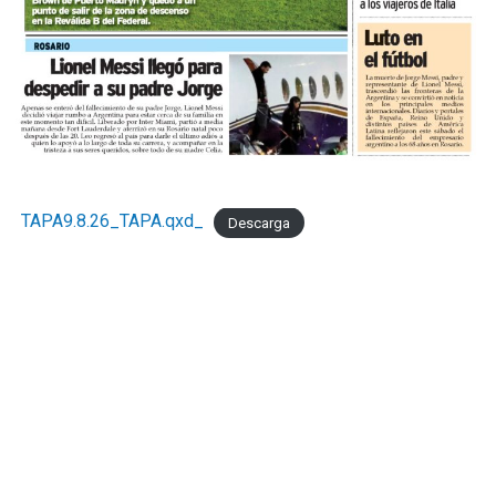
disposición de los actores públicos y privados con un
objetivo concreto: que las decisiones de política
económica estén informadas por la realidad del sector
que genera empleo formal, paga sus obligaciones y
sostiene la actividad comercial de Mar del Pata
."Necesitamos la recomposición el poder adquisitivo y el
consumo interno." concluyó Taladrid
TAPA9.8.26_TAPA.qxd_
Descarga