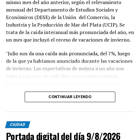
mismo mes del año anterior, según el relevamiento
mensual del Departamento de Estudios Sociales y
Económicos (DESE) de la Unión del Comercio, la
Industria y la Producción de Mar del Plata (UCIP). Se
trata de la caída interanual más pronunciada del año, en
un mes que incluyó el receso de vacaciones de invierno.
"Julio nos da una caída más pronunciada, del 7%, luego
de la que ya habíamos anunciado durante las vacaciones
de invierno. Las expectativas de mejora a un año son
bajas y solo uno de cada diez comerciantes piensa
invertir en el próximo semestre, un período que ya
alcanza al inicio de la temporada de verano", afirmó
CONTINUAR LEYENDO
Blas Taladrid, presidente de UCIP. "El comercio acumula
meses de caída en ventas y en rentabilidad. Solo 15 de
cada 100 comerciantes considera que su rentabilidad es
CIUDAD
buena, y eso frena la inversión y la reinversión", agregó.
Portada digital del día 9/8/2026