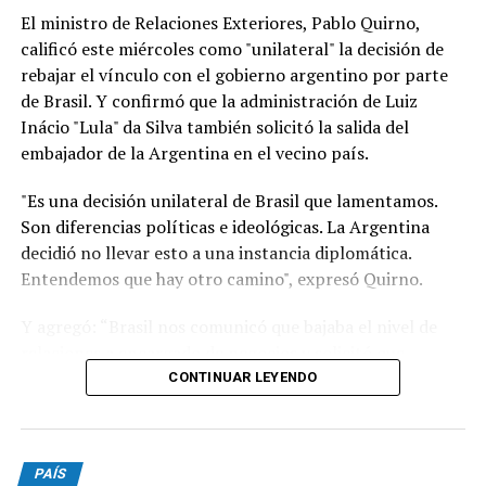
El ministro de Relaciones Exteriores, Pablo Quirno,
calificó este miércoles como "unilateral" la decisión de
rebajar el vínculo con el gobierno argentino por parte
de Brasil. Y confirmó que la administración de Luiz
Inácio "Lula" da Silva también solicitó la salida del
embajador de la Argentina en el vecino país.
"Es una decisión unilateral de Brasil que lamentamos.
Son diferencias políticas e ideológicas. La Argentina
decidió no llevar esto a una instancia diplomática.
Entendemos que hay otro camino", expresó Quirno.
Y agregó: “Brasil nos comunicó que bajaba el nivel de
relaciones a encargado de negocios y solicitó que
nuestro embajador en Brasilia (Daniel Raimondi) se
CONTINUAR LEYENDO
retire”.
"Lamentable que se quejen de injerencias en procesos
PAÍS
electorales cuando el presidente de Brasil visitó, previo