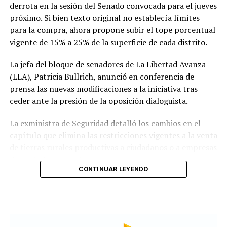
gira que se extenderá hasta el fin de semana antes de su
derrota en la sesión del Senado convocada para el jueves
regreso a Buenos Aires.
próximo. Si bien texto original no establecía límites
para la compra, ahora propone subir el tope porcentual
vigente de 15% a 25% de la superficie de cada distrito.
La jefa del bloque de senadores de La Libertad Avanza
(LLA), Patricia Bullrich, anunció en conferencia de
prensa las nuevas modificaciones a la iniciativa tras
ceder ante la presión de la oposición dialoguista.
La exministra de Seguridad detalló los cambios en el
capítulo que elimina las restricciones vigentes a la venta
de tierras rurales productivas a ciudadanos o a empresas
de capitales extranjeros.
CONTINUAR LEYENDO
Según el nuevo dictamen, se establece un tope de 25%
de la superficie nacional y provincial a la posibilidad de
que personas físicas o jurídicas extranjeras puedan
adquirir tierras productivas.