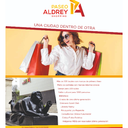
Por otro lado, la iniciativa introduce un agregado sobre
el artículo 4 de Ley N° 21.499 relacionada a las
expropiaciones.
En la conferencia de prensa acompañaron a Bullrich los
presidentes de las comisiones de Asuntos
Constitucionales, Agustín Coto (LLA-Tierra del Fuego),
y de Legislación General, Nadia Márquez (LLA-Neuquén).
FOTO: Bullrich, durante la conferencia de prensa en el
Senado. Rodrigo Néspolo/LA NACIÓN