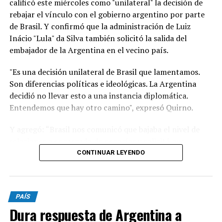
calificó este miércoles como "unilateral" la decisión de
rebajar el vínculo con el gobierno argentino por parte
de Brasil. Y confirmó que la administración de Luiz
Inácio "Lula" da Silva también solicitó la salida del
embajador de la Argentina en el vecino país.
"Es una decisión unilateral de Brasil que lamentamos.
Son diferencias políticas e ideológicas. La Argentina
decidió no llevar esto a una instancia diplomática.
Entendemos que hay otro camino", expresó Quirno.
Y agregó: “Brasil nos comunicó que bajaba el nivel de
relaciones a encargado de negocios y solicitó que
nuestro embajador en Brasilia (Daniel Raimondi) se
CONTINUAR LEYENDO
retire”.
"Lamentable que se quejen de injerencias en procesos
PAÍS
electorales cuando el presidente de Brasil visitó, previo
Dura respuesta de Argentina a
a los comicios del año pasado, a Cristina Kirchner en su