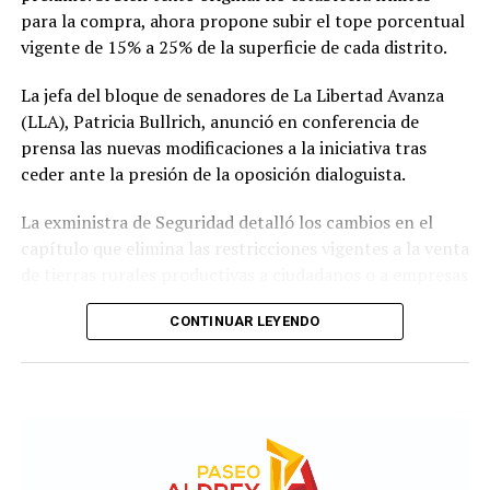
para la compra, ahora propone subir el tope porcentual
vigente de 15% a 25% de la superficie de cada distrito.
La jefa del bloque de senadores de La Libertad Avanza
(LLA), Patricia Bullrich, anunció en conferencia de
prensa las nuevas modificaciones a la iniciativa tras
ceder ante la presión de la oposición dialoguista.
La exministra de Seguridad detalló los cambios en el
capítulo que elimina las restricciones vigentes a la venta
de tierras rurales productivas a ciudadanos o a empresas
de capitales extranjeros.
CONTINUAR LEYENDO
Según el nuevo dictamen, se establece un tope de 25%
de la superficie nacional y provincial a la posibilidad de
que personas físicas o jurídicas extranjeras puedan
adquirir tierras productivas.
Por otro lado, la iniciativa introduce un agregado sobre