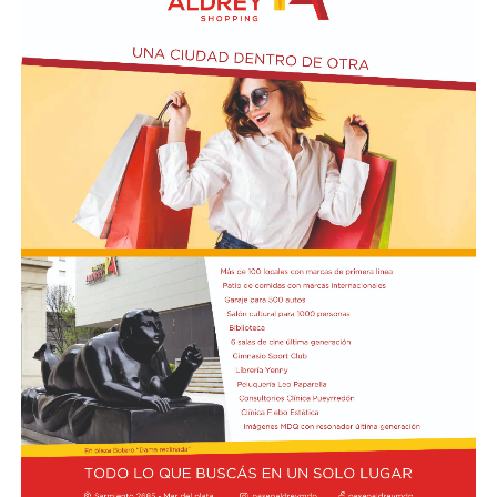
el artículo 4 de Ley N° 21.499 relacionada a las
expropiaciones.
En la conferencia de prensa acompañaron a Bullrich los
presidentes de las comisiones de Asuntos
Constitucionales, Agustín Coto (LLA-Tierra del Fuego),
y de Legislación General, Nadia Márquez (LLA-Neuquén).
FOTO: Bullrich, durante la conferencia de prensa en el
Senado. Rodrigo Néspolo/LA NACIÓN