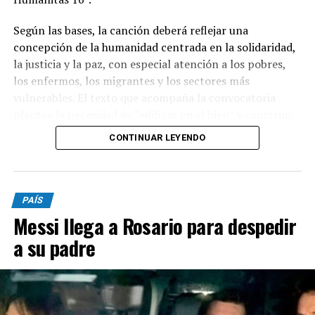
Según las bases, la canción deberá reflejar una
concepción de la humanidad centrada en la solidaridad,
la justicia y la paz, con especial atención a los pobres,
los enfermos, los migrantes y los sectores más
vulnerables. El texto que acompaña la convocatoria
plantea la necesidad de “edificar en el bien” y construir
una sociedad donde el ser humano ocupe un lugar
CONTINUAR LEYENDO
central.
Podrán participar argentinos mayores de 18 años, tanto
PAÍS
de manera individual como grupal. Las canciones
Messi llega a Rosario para despedir
deberán ser inéditas, haber sido compuestas
específicamente para el concurso y no haber sido
a su padre
publicadas anteriormente en plataformas como
YouTube, Spotify o redes sociales.
El género musical será libre y las obras deberán tener