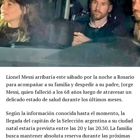
una duración de entre dos y cuatro minutos. El idioma
será el castellano, aunque las bases permiten incorporar
lenguas originarias de manera complementaria.
Uno de los puntos particulares del concurso es que las
bases contemplan expresamente el uso de inteligencia
artificial generativa. Sin embargo, las herramientas
podrán utilizarse solamente como apoyo auxiliar en
determinados procesos.
Lionel Messi arribaría este sábado por la noche a Rosario
La IA podrá intervenir en la edición, mezcla o
para acompañar a su familia y despedir a su padre, Jorge
masterización del audio, en tareas técnicas de
Messi, quien falleció a los 68 años luego de atravesar un
producción y en la generación de acompañamientos
delicado estado de salud durante los últimos meses.
instrumentales utilizados como maquetación. En todos
los casos, la línea melódica principal, la armonía base y
Según la información conocida hasta el momento, la
la estructura de la canción deberán ser de creación
llegada del capitán de la Selección argentina a su ciudad
íntegramente humana.
natal estaría prevista entre las 20 y las 20.30. La familia
busca mantener absoluta reserva durante las próximas
No estará permitido utilizar inteligencia artificial para