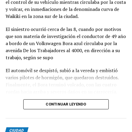
el control de su vehículo mientras circulaba por la costa
y volcar, en inmediaciones de la denominada curva de
Waikiki en la zona sur de la ciudad.
El siniestro ocurrió cerca de las 8, cuando por motivos
que son materia de investigación el conductor de 49 año
a bordo de un Volkswagen Bora azul circulaba por la
avenida De los Trabajadores al 4000, en dirección a su
trabajo, según se supo
El automóvil se despistó, subió a la vereda y embistió
varios pilotes de hormigón, que quedaron destruidos.
Finalmente, el Bora terminó volcado, con las cuatro
ruedas hacia arriba y severos daños en su carrocería.
Ante el violento impacto, personal médico, Defensa
CONTINUAR LEYENDO
Civil, Tránsito y efectivos policiales realizaron un
importabnte ioperativo en el lugar. Al llegar,
constataron que el conductor, había logrado salir del
CIUDAD