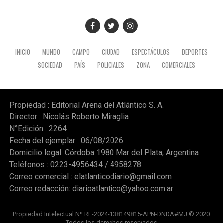
INICIO
MUNDO
CAMPO
CIUDAD
ESPECTÁCULOS
DEPORTES
SOCIEDAD
PAÍS
POLICIALES
ZONA
COMERCIALES
Propiedad : Editorial Arena del Atlántico S. A.
Director : Nicolás Roberto Miraglia
N°Edición : 2264
Fecha del ejemplar : 06/08/2026
Domicilio legal: Córdoba 1980 Mar del Plata, Argentina
Teléfonos : 0223-4956434 / 4958278
Correo comercial :
elatlanticodiario@gmail.com
Correo redacción:
diarioatlantico@yahoo.com.ar
Propiedad Intelectual Nº RL-2024-138149815-APN-DNDA#MJ © 2020
Todos los derechos reservados