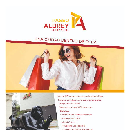
Asimismo, se realizará el Taller de Escritura Expresiva
coordinado por Sandra López Maidana, los miércoles de
10 a 12 en la Biblioteca de Autores Marplatenses,
ubicada en el primer piso del edificio.
Actividades en el marco del Mes de la Niñez
En relación al Ciclo Mes de la Niñez, este viernes 7 de
agosto a las 17:30 se presentarán “Los cuentos de
Charo” y la narración de poesías populares infantiles a
cargo de María del Rosario Gerez Martínez.
En tanto, el viernes 21 a las 17:30 se desarrollará “El
Cerebro Mágico: construyendo preguntas, respuestas y
circuitos”, a cargo de María Paula Algote. Se trata de un
taller práctico de arte, ciencia y tecnología en el que al
finalizar cada participante se lleva su propia creación
terminada. Es una actividad arancelada (incluye
materiales) destinada a niños a partir de los 6 años.