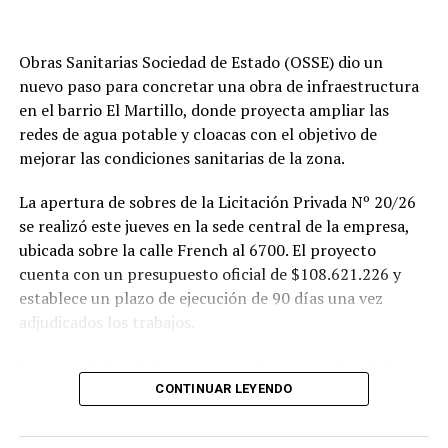
Obras Sanitarias Sociedad de Estado (OSSE) dio un
nuevo paso para concretar una obra de infraestructura
en el barrio El Martillo, donde proyecta ampliar las
redes de agua potable y cloacas con el objetivo de
mejorar las condiciones sanitarias de la zona.
La apertura de sobres de la Licitación Privada Nº 20/26
se realizó este jueves en la sede central de la empresa,
ubicada sobre la calle French al 6700. El proyecto
cuenta con un presupuesto oficial de $108.621.226 y
establece un plazo de ejecución de 90 días una vez
adjudicados los trabajos.
Según se informó, las tareas previstas para la red de
agua potable incluyen la colocación de unos 355 metros
CONTINUAR LEYENDO
de cañerías de PVC, la instalación de válvulas y la
ejecución de 29 conexiones domiciliarias. Los trabajos se