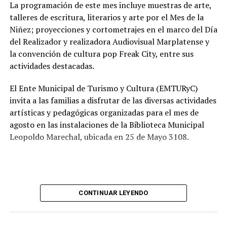
vecinos.
La programación de este mes incluye muestras de arte,
talleres de escritura, literarios y arte por el Mes de la
Tras la apertura de sobres, el expediente continuará su
Niñez; proyecciones y cortometrajes en el marco del Día
recorrido administrativo con la intervención de la
del Realizador y realizadora Audiovisual Marplatense y
Comisión de Estudio de Ofertas y Adjudicación, que
la convención de cultura pop Freak City, entre sus
tendrá a su cargo la evaluación de las propuestas
actividades destacadas.
presentadas por las empresas interesadas en ejecutar la
obra.
El Ente Municipal de Turismo y Cultura (EMTURyC)
invita a las familias a disfrutar de las diversas actividades
artísticas y pedagógicas organizadas para el mes de
agosto en las instalaciones de la Biblioteca Municipal
Leopoldo Marechal, ubicada en 25 de Mayo 3108.
La agenda comienza con la Muestra de Arte “Sábados
Culturales”, a cargo del grupo Cul Mardel, que se podrá
CONTINUAR LEYENDO
visitar del 3 al 14 de agosto de manera gratuita.