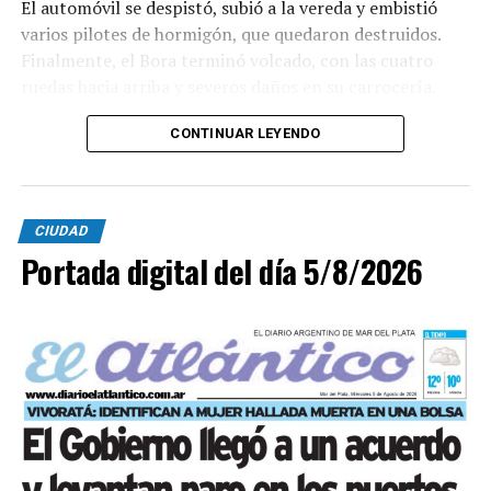
El automóvil se despistó, subió a la vereda y embistió
varios pilotes de hormigón, que quedaron destruidos.
Finalmente, el Bora terminó volcado, con las cuatro
ruedas hacia arriba y severos daños en su carrocería.
Ante el violento impacto, personal médico, Defensa
CONTINUAR LEYENDO
Civil, Tránsito y efectivos policiales realizaron un
importabnte ioperativo en el lugar. Al llegar,
constataron que el conductor, había logrado salir del
CIUDAD
vehículo y no presentaba lesiones.
Portada digital del día 5/8/2026