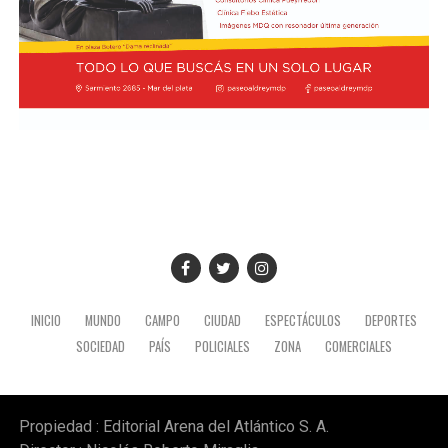
INICIO
MUNDO
CAMPO
CIUDAD
ESPECTÁCULOS
DEPORTES
SOCIEDAD
PAÍS
POLICIALES
ZONA
COMERCIALES
Propiedad : Editorial Arena del Atlántico S. A.