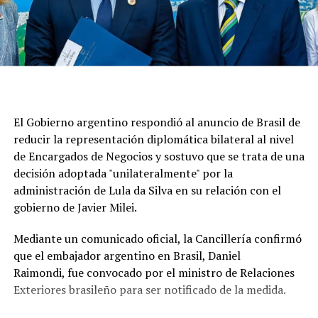
que Brasil dejaba la representación nuestra en ese país,
cuando la Argentina tenía ciudadanos presos políticos
en riesgo de vida", sostuvo Quirno.
En esa línea, siguió: "Eso fue resultado de la foto que
reposteó Lula con Maduro y se nos informó que, por esa
razón, nos retiraban la representación de Venezuela.
El Gobierno argentino respondió al anuncio de Brasil de
Eso es mucho más grave que cualquier cosa que haya
reducir la representación diplomática bilateral al nivel
ocurrido hasta ese momento y marca el modo en que la
de Encargados de Negocios y sostuvo que se trata de una
Argentina viene manejando este tema".
decisión adoptada "unilateralmente" por la
administración de Lula da Silva en su relación con el
Para el canciller, "Brasil viene teniendo conflicto con
gobierno de Javier Milei.
varios países como Paraguay", lo que, a su criterio, indica
que “no es una cuestión solo con la Argentina" sino una
Mediante un comunicado oficial, la Cancillería confirmó
una decisión de esa nación de “escalar temas" que, para
que el embajador argentino en Brasil, Daniel
el gobierno de Milei, "tienen que permanecer en el
Raimondi, fue convocado por el ministro de Relaciones
ámbito ideológico y político de una contienda electoral
Exteriores brasileño para ser notificado de la medida.
en la que estamos claramente enfrentados en el deseo
de los resultados".