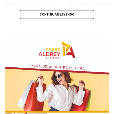
de tierras rurales productivas a ciudadanos o a empresas
de capitales extranjeros.
CONTINUAR LEYENDO
Según el nuevo dictamen, se establece un tope de 25%
de la superficie nacional y provincial a la posibilidad de
que personas físicas o jurídicas extranjeras puedan
adquirir tierras productivas.
Por otro lado, la iniciativa introduce un agregado sobre
el artículo 4 de Ley N° 21.499 relacionada a las
expropiaciones.
En la conferencia de prensa acompañaron a Bullrich los
presidentes de las comisiones de Asuntos
Constitucionales, Agustín Coto (LLA-Tierra del Fuego),
y de Legislación General, Nadia Márquez (LLA-Neuquén).
FOTO: Bullrich, durante la conferencia de prensa en el
Senado. Rodrigo Néspolo/LA NACIÓN