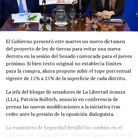
argentina continuará guiándose "exclusivamente por la
Este viernes, a las 9, el mandatario argentino asistirá a la
defensa del interés nacional, la soberanía y el mandato
ceremonia de asunción del presidente electo de
conferido por el pueblo argentino".
Colombia, Abelardo de la Espriella.
Con este viaje, Milei busca continuar afianzando las
relaciones bilaterales y la sintonía política con los
El Gobierno presentó este martes un nuevo dictamen
gobiernos de la región que comparten sus ideas, en una
del proyecto de ley de tierras para evitar una nueva
gira que se extenderá hasta el fin de semana antes de su
derrota en la sesión del Senado convocada para el jueves
regreso a Buenos Aires.
próximo. Si bien texto original no establecía límites
para la compra, ahora propone subir el tope porcentual
vigente de 15% a 25% de la superficie de cada distrito.
La jefa del bloque de senadores de La Libertad Avanza
(LLA), Patricia Bullrich, anunció en conferencia de
prensa las nuevas modificaciones a la iniciativa tras
ceder ante la presión de la oposición dialoguista.
La exministra de Seguridad detalló los cambios en el
capítulo que elimina las restricciones vigentes a la venta