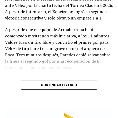
Deportivo Rincón el miércoles y luego en San Luis ante
ante Vélez por la cuarta fecha del Torneo Clausura 2026.
Juventud Unida Universitario.
A pesar de intentarlo, el Xeneize no logró su segunda
victoria consecutiva y solo obtuvo un empate 1 a 1.
Síntesis
A pesar de que el equipo de Arruabarrena había
Círculo Deportivo (1): Pedro Fernández; Julián Vílchez,
comenzado mostrando más iniciativa, a los 11 minutos
Facundo Rojas, Jano Martínez y Rodrigo Torres; Joaquín
Valdés tuvo un tiro libre y convirtió el primer gol para
Bassani, Francisco Grahl, Ramiro Banchio y Marco
Vélez de tiro libre tras un grave error del arquero de
Campagnaro; Rodrigo Juárez y Vicente Barberini. DT:
Boca. Tres minutos después, Paredes debió salvar sobre
Duilio Botella.
la línea el segundo gol por una recuperación de El
Fortín que salió rápido con Silvero.
Cambios: ST 13' Simón Buscaglia por Barberini, 19'
Leandro Piñeyro por Banchio y 35' Martín Gómez,
Ante la situación para el equipo de La Boca, buscaron
Branco Castelli y Ciro Rius por Torres, Campagnaro y
terminar la primera parte con un empate. Fue así como
CONTINUAR LEYENDO
Juárez.
al llegar a los 38 minutos, Ascacibar apareció para
atrapar un rebote que había intentado Merentiel y darle
Guillermo Brown (0): Agustín Grinovero; Mateo Conde,
el 1 a 1 a su equipo. De esta forma, el entretiempo llegó
Renzo Paparelli, Rodrigo Díaz y Emanuel Moreno;
con el empate.
Branco Mera, Alejandro Chiavetto, Martín Rivero y