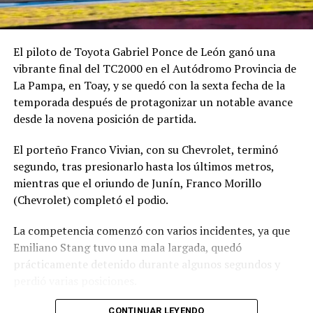
El piloto de Toyota Gabriel Ponce de León ganó una
vibrante final del TC2000 en el Autódromo Provincia de
La Pampa, en Toay, y se quedó con la sexta fecha de la
temporada después de protagonizar un notable avance
desde la novena posición de partida.
El porteño Franco Vivian, con su Chevrolet, terminó
segundo, tras presionarlo hasta los últimos metros,
mientras que el oriundo de Junín, Franco Morillo
(Chevrolet) completó el podio.
La competencia comenzó con varios incidentes, ya que
Emiliano Stang tuvo una mala largada, quedó
prácticamente detenido durante algunos segundos y
perdió varias posiciones.
En los primeros metros también se produjo un
CONTINUAR LEYENDO