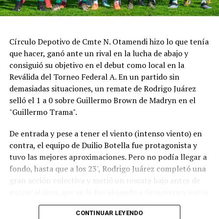
Ciarrocchi se adueñó de la punta, seguido por Ponce de
León y Morillo. A quince minutos del final, Ciarrocchi
continuaba al frente, mientras Facundo Aldrighetti,
Círculo Depotivo de Cmte N. Otamendi hizo lo que tenía
autor de la pole position, marchaba sexto y Matías Rossi
que hacer, ganó ante un rival en la lucha de abajo y
séptimo.
consiguió su objetivo en el debut como local en la
Poco después los comisarios deportivos abrieron una
Reválida del Torneo Federal A. En un partido sin
investigación por un posible arranque en falso de
demasiadas situaciones, un remate de Rodrigo Juárez
Ciarrocchi y finalmente le aplicaron una penalización de
selló el 1 a 0 sobre Guillermo Brown de Madryn en el
pase y siga por boxes.
"Guillermo Trama".
La sanción cambió el desarrollo de la final: cuando
De entrada y pese a tener el viento (intenso viento) en
Ciarrocchi ingresó a cumplirla, Ponce de León heredó la
contra, el equipo de Duilio Botella fue protagonista y
punta, con Vivian segundo y Morillo tercero. En los
tuvo las mejores aproximaciones. Pero no podía llegar a
minutos finales, Vivian recuperó terreno y arribó a la
fondo, hasta que a los 23', Rodrigo Juárez completó una
última vuelta prácticamente pegado al vehículo del
gran acción colectiva y metió un remate bajo antes de
puntero.
entrar al área, que se le fue alejando a Grinovero y entró
contra la base del caño izquierdo.
En una definición ajustada, Ponce de León aguantó la
CONTINUAR LEYENDO