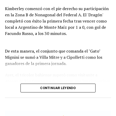
actuación a lo largo de todo el fin de semana, por lo que
Kimberley comenzó con el pie derecho su participación
incluye también la clasificación previa y, en caso de
en la Zona B de Nonagonal del Federal A. El 'Dragón'
tener, las carreras sprint.
completó con éxito la primera fecha tras vencer como
local a Argentino de Monte Maíz por 1 a 0, con gol de
Este análisis tiene la premisa de dejar de lado el
Facundo Russo, a los 30 minutos.
potencial del auto en la calificación de los pilotos, por lo
que se promedian los puntajes de los jueces para
obtener una nota final según la capacidad del corredor.
De esta manera, el conjunto que comanda el "Gato"
Mignini se sumó a Villa Mitre y a Cipolletti como los
A lo largo del año, se acumularon las valoraciones de
ganadores de la primera jornada.
cada uno en una tabla general que, luego de once fechas
disputadas, dieron un balance de los mejores pilotos de
Ayer, el tricolor bahiense superó como visitante a
la máxima categoría del automovilismo durante 2026.
Atenas de Río Cuarto 1 a 0, mientras que los rionegrinos
vencieron en casa a Huracán Las Heras, también por la
Los mejores pilotos de la F1
CONTINUAR LEYENDO
mínima diferencia.
El ranking de la temporada lo encabeza Kimi Antonelli,
la joven estrella de Mercedes que también lidera el
En tanto, Olimpo y Juventud Antoniana de Salta
Campeonato de Pilotos en absoluta soledad, con 219
empataron 0 a 0 en el Carminatti. Alvarado tuvo jornada
puntos en total. El italiano sumó un promedio de 8,9 en