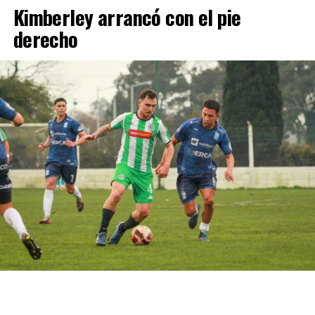
controversias y cuyo futuro continúa siendo seguido de
Kimberley arrancó con el pie
puntos en seis de las once carreras que se disputaron,
cerca tanto por la Justicia como por la dirigencia
con un total de 19 unidades que lo ubican en el 12º
derecho
política local. Loquepasa
lugar en el campeonato.
Cómo funciona el Power Ranking de la Fórmula 1
Esta clasificación funciona a través de un panel de cinco
expertos que luego de cada Gran Premio de la F1 asigna
una calificación individual a cada piloto según su