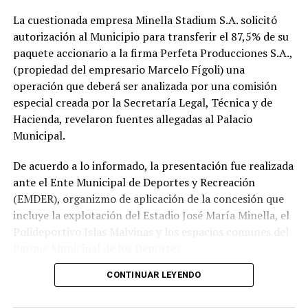
La cuestionada empresa Minella Stadium S.A. solicitó
autorización al Municipio para transferir el 87,5% de su
paquete accionario a la firma Perfeta Producciones S.A.,
(propiedad del empresario Marcelo Fígoli) una
operación que deberá ser analizada por una comisión
especial creada por la Secretaría Legal, Técnica y de
Hacienda, revelaron fuentes allegadas al Palacio
Municipal.
De acuerdo a lo informado, la presentación fue realizada
ante el Ente Municipal de Deportes y Recreación
(EMDER), organizmo de aplicación de la concesión que
incluye la explotación del Estadio José María Minella, el
Polideportivo Islas Malvinas y los espacios comunes del
Parque Municipal de los Deportes.
CONTINUAR LEYENDO
A tal efecto, el secretario Legal, Técnico y de
Hacienda, Mauro Martinelli dispuso la creación de una