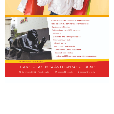
Cómo funciona el Power Ranking de la Fórmula 1
Esta clasificación funciona a través de un panel de cinco
expertos que luego de cada Gran Premio de la F1 asigna
una calificación individual a cada piloto según su
actuación a lo largo de todo el fin de semana, por lo que
incluye también la clasificación previa y, en caso de
tener, las carreras sprint.
Este análisis tiene la premisa de dejar de lado el
potencial del auto en la calificación de los pilotos, por lo
que se promedian los puntajes de los jueces para
obtener una nota final según la capacidad del corredor.