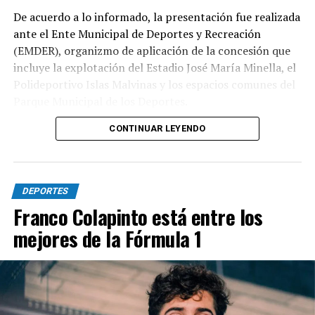
De acuerdo a lo informado, la presentación fue realizada
ante el Ente Municipal de Deportes y Recreación
(EMDER), organizmo de aplicación de la concesión que
incluye la explotación del Estadio José María Minella, el
Polideportivo Islas Malvinas y los espacios comunes del
Parque Municipal de los Deportes.
CONTINUAR LEYENDO
A tal efecto, el secretario Legal, Técnico y de
Hacienda, Mauro Martinelli dispuso la creación de una
Comisión ad hoc que tendrá la responsabilidad de
analizar la documentación presentada por la
DEPORTES
concesionaria y determinar si la operación se ajusta a las
Franco Colapinto está entre los
exigencias previstas en el contrato y en la normativa
mejores de la Fórmula 1
vigente.
El cuerpo estará integrado por representantes del
EMDER, la Dirección General Legal y Técnica, la
Contaduría General y la Dirección General de
Contrataciones, áreas que deberán elaborar un informe