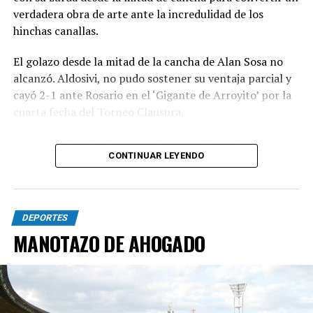
verdadera obra de arte ante la incredulidad de los
hinchas canallas.
El golazo desde la mitad de la cancha de Alan Sosa no
alcanzó. Aldosivi, no pudo sostener su ventaja parcial y
cayó 2-1 ante Rosario en el ‘Gigante de Arroyito’ por la
cuarta fecha del Torneo Clausura.
Foto Alan Sosa festeja su golazo en el Gigante de
CONTINUAR LEYENDO
Arroyito. Fotobaires
DEPORTES
MANOTAZO DE AHOGADO