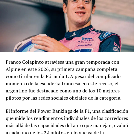
técnico, jurídico y contable antes de que la
administración municipal adopte una definición sobre el
pedido.
En los fundamentos de la resolución se señala que la
complejidad y trascendencia de la solicitud hacen
necesario un estudio integral de la documentación
presentada, especialmente por tratarse de una
Franco Colapinto atraviesa una gran temporada con
modificación vinculada a la composición societaria de la
Alpine en este 2026, su primera campaña completa
empresa que obtuvo la concesión.
como titular en la Fórmula 1. A pesar del complicado
momento de la escudería francesa en este receso, el
La novedad se conoce mientras la concesión del Minella
argentino fue destacado como uno de los 10 mejores
continúa envuelta en una delicadísima situación
pilotos por las redes sociales oficiales de la categoría.
jurídica. El proceso mediante el cual Minella Stadium
resultó adjudicataria es objeto de una investigación que
El informe del Power Rankings de la F1, una clasificación
busca determinar si existieron irregularidades en la
que mide los rendimientos individuales de los corredores
licitación impulsada por el Municipio.
más allá de las capacidades del auto que manejan, evaluó
a cada uno de los 22 pilotos en lo que va de la
La causa, que avanza en la Justicia, derivó en