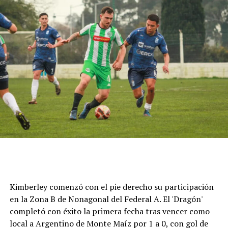
Cómo funciona el Power Ranking de la Fórmula 1
Esta clasificación funciona a través de un panel de cinco
expertos que luego de cada Gran Premio de la F1 asigna
una calificación individual a cada piloto según su
actuación a lo largo de todo el fin de semana, por lo que
Kimberley comenzó con el pie derecho su participación
incluye también la clasificación previa y, en caso de
en la Zona B de Nonagonal del Federal A. El 'Dragón'
tener, las carreras sprint.
completó con éxito la primera fecha tras vencer como
local a Argentino de Monte Maíz por 1 a 0, con gol de
Este análisis tiene la premisa de dejar de lado el