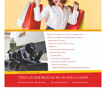
podría definir el futuro inmediato del entrenador.
Boca, por su parte, no vive una crisis tan aguda en
términos de resultados, pero sí atraviesa un tramo que
genera preocupación por la falta de solidez y
continuidad en el juego. El arranque del ciclo de Rodolfo
Arruabarrena había sido alentador: el equipo logró la
clasificación a los octavos de final de la Copa Argentina
tras vencer 2-0 a Sarmiento de Junín y obtuvo un
triunfo 1-0 ante O’Higgins de Chile en la ida de los
octavos de la Copa Sudamericana, en la Bombonera.
Sin embargo, el envión inicial se frenó de golpe. En la
primera fecha del Torneo Clausura, Boca sufrió una dura
goleada 3-0 como visitante de Deportivo Riestra, un
resultado que golpeó la confianza del plantel y abrió
interrogantes sobre el funcionamiento colectivo. A eso
se sumó una serie sudamericana mucho más complicada