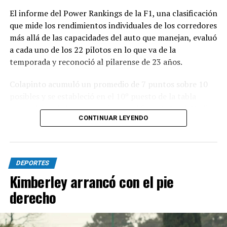
El informe del Power Rankings de la F1, una clasificación
que mide los rendimientos individuales de los corredores
más allá de las capacidades del auto que manejan, evaluó
a cada uno de los 22 pilotos en lo que va de la
temporada y reconoció al pilarense de 23 años.
Colapinto acumuló un promedio de 7 puntos sobre 10
posibles y se estableció en el 10º puesto de la tabla
general, igualado en puntaje con el francés Isack Hadjar,
CONTINUAR LEYENDO
que logró estabilidad con la compleja segunda butaca de
Red Bull.
Las actuaciones del pilarense en la primera parte del
DEPORTES
año elevaron las expectativas, ya que logró sumar
Kimberley arrancó con el pie
puntos en seis de las once carreras que se disputaron,
con un total de 19 unidades que lo ubican en el 12º
derecho
lugar en el campeonato.