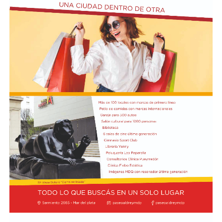
En relación al Ciclo Mes de la Niñez, este viernes 7 de
agosto a las 17:30 se presentarán “Los cuentos de
Charo” y la narración de poesías populares infantiles a
cargo de María del Rosario Gerez Martínez.
En tanto, el viernes 21 a las 17:30 se desarrollará “El
Cerebro Mágico: construyendo preguntas, respuestas y
circuitos”, a cargo de María Paula Algote. Se trata de un
taller práctico de arte, ciencia y tecnología en el que al
finalizar cada participante se lleva su propia creación
terminada. Es una actividad arancelada (incluye
materiales) destinada a niños a partir de los 6 años.
Los participantes menores de 8 años deberán asistir
acompañados por una persona adulta (menores
asistentes $12.000 y adulto acompañante $5.000). Las
entradas están disponibles en la boletería de lunes a
viernes de 14 a 19.