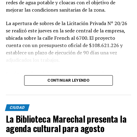
redes de agua potable y cloacas con el objetivo de
mejorar las condiciones sanitarias de la zona.
La apertura de sobres de la Licitación Privada Nº 20/26
se realizó este jueves en la sede central de la empresa,
ubicada sobre la calle French al 6700. El proyecto
cuenta con un presupuesto oficial de $108.621.226 y
establece un plazo de ejecución de 90 días una vez
adjudicados los trabajos.
Según se informó, las tareas previstas para la red de
agua potable incluyen la colocación de unos 355 metros
CONTINUAR LEYENDO
de cañerías de PVC, la instalación de válvulas y la
ejecución de 29 conexiones domiciliarias. Los trabajos se
desarrollarán en distintos sectores comprendidos por
CIUDAD
las calles Pehuajó, Sicilia, Génova y Génova Bis.
La Biblioteca Marechal presenta la
En paralelo, la intervención contempla la extensión de
agenda cultural para agosto
la red cloacal mediante la instalación de 234 metros de