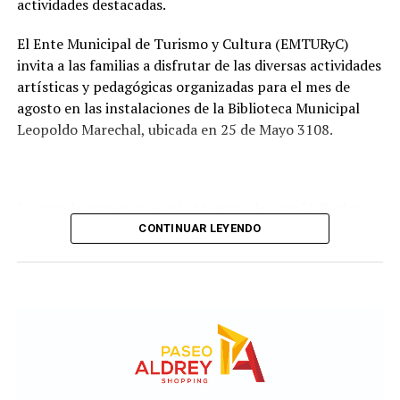
tendrá a su cargo la evaluación de las propuestas
actividades destacadas.
presentadas por las empresas interesadas en ejecutar la
obra.
El Ente Municipal de Turismo y Cultura (EMTURyC)
invita a las familias a disfrutar de las diversas actividades
artísticas y pedagógicas organizadas para el mes de
agosto en las instalaciones de la Biblioteca Municipal
Leopoldo Marechal, ubicada en 25 de Mayo 3108.
La agenda comienza con la Muestra de Arte “Sábados
Culturales”, a cargo del grupo Cul Mardel, que se podrá
CONTINUAR LEYENDO
visitar del 3 al 14 de agosto de manera gratuita.
Asimismo, se realizará el Taller de Escritura Expresiva
coordinado por Sandra López Maidana, los miércoles de
10 a 12 en la Biblioteca de Autores Marplatenses,
ubicada en el primer piso del edificio.
Actividades en el marco del Mes de la Niñez