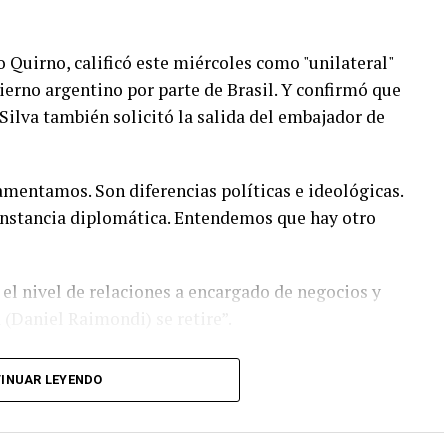
o Quirno, calificó este miércoles como "unilateral"
bierno argentino por parte de Brasil. Y confirmó que
 Silva también solicitó la salida del embajador de
lamentamos. Son diferencias políticas e ideológicas.
 instancia diplomática. Entendemos que hay otro
el nivel de relaciones a encargado de negocios y
 (Daniel Raimondi) se retire”.
en procesos electorales cuando el presidente de
INUAR LEYENDO
o pasado, a Cristina Kirchner en su prisión
ngún tipo de problemas ni quejas. Son las reglas