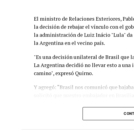
El ministro de Relaciones Exteriores, Pabl
la decisión de rebajar el vínculo con el go
la administración de Luiz Inácio "Lula" da
la Argentina en el vecino país.
"Es una decisión unilateral de Brasil que 
La Argentina decidió no llevar esto a una
camino", expresó Quirno.
Y agregó: “Brasil nos comunicó que bajaba 
solicitó que nuestro embajador en Brasilia
"Lamentable que se quejen de injerencias 
CONT
Brasil visitó, previo a los comicios del añ
domiciliaria y no hubo de nuestra parte ni
del juego", aseveró.