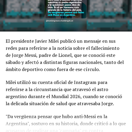
argentinos, 34.600 pesos uruguayos y 1.333.905 pesos
chilenos.
Asimismo, cada país fija la remuneración mínima que
rige por ley. El salario mínimo vital y
móvil en Argentina es de 376.600 pesos argentinos; del
El presidente Javier Milei publicó un mensaje en sus
otro lado del charco se posiciona en 25.383 pesos
redes para referirse a la noticia sobre el fallecimiento
uruguayos; y en el país trasandino en 555.553 pesos
de Jorge Messi, padre de Lionel, que se conoció este
chilenos.
sábado y afectó a distintas figuras nacionales, tanto del
ámbito deportivo como fuera de ese círculo.
Remuneración por ocupación
Milei utilizó su cuenta oficial de Instagram para
El relevamiento aporta información sobre los
salarios
referirse a la circunstancia que atravesó el astro
de referencia
en cada país para distintos roles
argentino durante el Mundial 2026, cuando se conoció
laborales:
la delicada situación de salud que atravesaba Jorge.
Operario industrial:
1.500.000 pesos argentinos;
"Da vergüenza pensar que hubo anti‑Messi en la
27.000 pesos uruguayos; y 600.000 pesos
Argentina", sostuvo en su historia, donde criticó a lo que
chilenos.
acusaron de realizar una "campaña" en contra