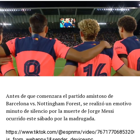
Antes de que comenzara el partido amistoso de
Barcelona vs. Nottingham Forest, se realizó un emotivo
minuto de silencio por la muerte de Jorge Messi
ocurrido este sábado por la madrugada.
https://www.tiktok.com/@espnmx/video/767177068532007
is_from_webapp=1&sender_device=pc