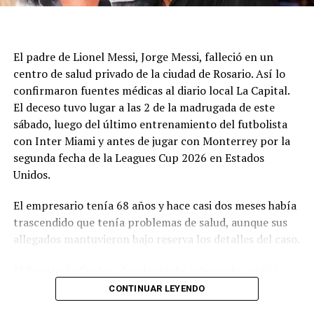
El padre de Lionel Messi, Jorge Messi, falleció en un
centro de salud privado de la ciudad de Rosario. Así lo
confirmaron fuentes médicas al diario local La Capital.
El deceso tuvo lugar a las 2 de la madrugada de este
sábado, luego del último entrenamiento del futbolista
con Inter Miami y antes de jugar con Monterrey por la
segunda fecha de la Leagues Cup 2026 en Estados
Unidos.
El empresario tenía 68 años y hace casi dos meses había
trascendido que tenía problemas de salud, aunque sus
allegados mantuvieron bajo reserva los detalles del caso.
El Sanatorio Centro, donde estaba internado, emitió
esta mañana un comunicado donde se afirma que “a
CONTINUAR LEYENDO
través de su Director Médico, cumple con el penoso