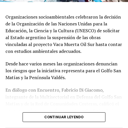
cerró su atención al público.
En tanto, en el Centro de Entrenamiento Jorge
Organizaciones socioambientales celebraron la decisión
Bernardo Griffa, de Newell’s Old Boys, los encargados
de la Organización de las Naciones Unidas para la
del predio pusieron la bandera rojinegra a media asta,
Educación, la Ciencia y la Cultura (UNESCO) de solicitar
antes del inicio de las actividades.
al Estado argentino la suspensión de las obras
vinculadas al proyecto Vaca Muerta Oil Sur hasta contar
con estudios ambientales adecuados.
Jorge Horacio Messi nació el 24 de abril de 1958 y formó
su familia en Rosario. Fue comerciante y se casó con
Desde hace varios meses las organizaciones denuncian
Celia María Cuccittini, madre de los cuatro hijos que
los riesgos que la iniciativa representa para el Golfo San
tuvieron y criaron en la zona sur de la ciudad.
Matías y la Península Valdés.
El padre de Leo trabajó en Acindar, una planta
En diálogo con Encuentro, Fabricio Di Giacomo,
siderúrgica de Villa Constitución, a unos 40 kilómetros
integrante de la Multisectorial en Defensa del Golfo San
de la Cuna de la Bandera. Cuando Lionel cumplió 13
Matías y de la Red de Comunidades Costeras, calificó el
años, su padre lo llevó a Barcelona para hacer su
pronunciamiento como “un gran logro” y destacó el
primera prueba en busca de que el niño cumpliera el
trabajo articulado entre organizaciones ambientales,
CONTINUAR LEYENDO
sueño de convertirse en un jugador profesional.
científicos y comunidades para llevar la preocupación