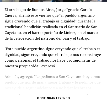
supo que estaba enfermo y bajo tratamiento en el país.
El arzobispo de Buenos Aires, Jorge Ignacio García
El día del debut del equipo nacional en el Mundial de la
Cuerva, afirmó este viernes que "el pueblo argentino
FIFA, la “Pulga” abrió el marcador de la victoria por 3 a 0
sigue creyendo que el trabajo es dignidad" durante la
y lloró cuando convirtió el primero de sus tres goles. Ese
tradicional bendición realizada en el Santuario de San
16 de junio se encendieron los rumores sobre la
Cayetano, en el barrio porteño de Liniers, en el marco
preocupación de la estrella por su papá, que no estaba
de la celebración del patrono del pan y el trabajo.
en el estadio Kansas City.
"Este pueblo argentino sigue creyendo que el trabajo es
dignidad, sigue creyendo que el trabajo nos reconstruye
Dos días después, los parientes de Leo difundieron un
como personas, el trabajo nos hace protagonistas de
comunicado en el que desmintieron la muerte del
nuestra propia vida", expresó.
empresario. "La familia informa que Jorge Messi
atraviesa una situación de salud. En estos momentos se
Además, agregó: "Le pedimos a San Cayetano hoy como
encuentra bajo seguimiento médico, recuperándose y
pueblo que nos dé más y mejor trabajo y le pedimos que
evolucionando favorablemente dentro del cuadro que
nos ayude a seguir adelante y a no bajar los brazos".
presenta", indicaron el jueves 18 de junio.
"Un signo de esperanza es verlos a todos ustedes
CONTINUAR LEYENDO
El mensaje oficial también expresó "profundo
trabajadores que de manera dedicada comprometida