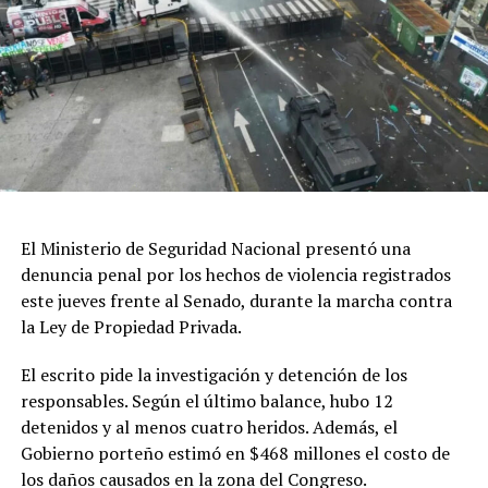
sobre la biodiversidad marina y la condición de
Patrimonio Mundial de la Humanidad que posee
Península Valdés.
Di Giacomo señaló que la UNESCO incorporó estos
planteos en un documento que actualmente analiza el
Comité de Patrimonio Mundial, donde además se solicita
al Estado argentino suspender las obras hasta que
existan estudios de impacto ambiental “reales y serios”,
así como revisar los mecanismos de participación
El Ministerio de Seguridad Nacional presentó una
ciudadana utilizados durante el proceso.
denuncia penal por los hechos de violencia registrados
este jueves frente al Senado, durante la marcha contra
El referente socioambiental también cuestionó el
la Ley de Propiedad Privada.
desarrollo de las audiencias públicas realizadas en el
marco del proyecto y sostuvo que las organizaciones
El escrito pide la investigación y detención de los
consideran que esas instancias no garantizaron una
responsables. Según el último balance, hubo 12
participación efectiva de la ciudadanía.
detenidos y al menos cuatro heridos. Además, el
Gobierno porteño estimó en $468 millones el costo de
En cuanto a los plazos, explicó que el organismo
los daños causados en la zona del Congreso.