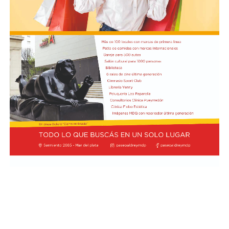
pronunciamiento contribuya a una revisión más
contra los efectivos de las fuerzas federales de seguridad
profunda de sus impactos ambientales antes de que las
apostados en el lugar, y que se rompieron baldosas y
obras continúen. Radio Encuentro de Viedma
bancos públicos para usarlos como proyectiles. También
se registraron daños en estructuras edilicias y en
vehículos policiales.
El Ministerio de Seguridad Nacional solicitó al juzgado
que ordene preservar los registros fílmicos de los
hechos, que se libre oficio al Gobierno porteño y al
Congreso para que informen la totalidad de los daños y
el perjuicio económico, y adelantó que se encuentra
evaluando aportar elementos de prueba adicionales
para la investigación.