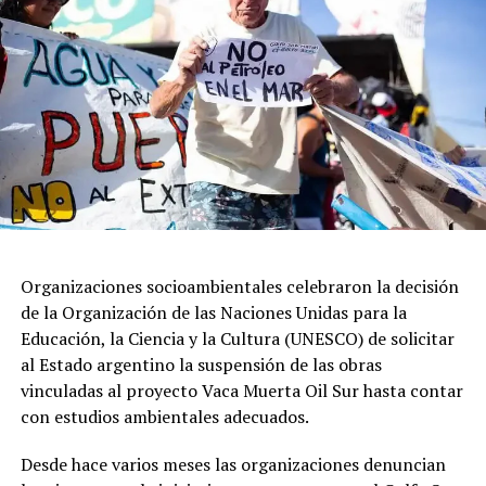
esfuerzo, bien ahí dice Dios y por eso hacemos esta
bendición”.
Durante su homilía, García Cuerva, aseguró que el
pueblo está “cansado de promesas incumplidas y
dirigentes que hablan de los pobres, pero no están cerca
de sus necesidades y se dan la buena vida”.
Organizaciones socioambientales celebraron la decisión
de la Organización de las Naciones Unidas para la
Educación, la Ciencia y la Cultura (UNESCO) de solicitar
al Estado argentino la suspensión de las obras
vinculadas al proyecto Vaca Muerta Oil Sur hasta contar
con estudios ambientales adecuados.
Desde hace varios meses las organizaciones denuncian