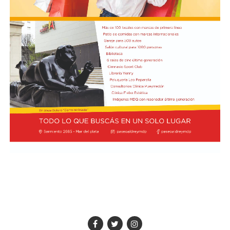
en Comunicación Audiovisual de la Universidad Nacional
de Mar del Plata, Escuela de Artes Visuales Martín A.
Malharro, Escuela Nacional de Experimentación y
Realización Cinematográfica sede Mar del Plata,
Instituto Superior Bristol, Talleres de Cine Comunitario
AlmaCine y CineTaller del EMTURyC, Taller de Cine
Narrativo de Librería Universitaria, Taller de Cine
Comunitario Caracoles Audiovisuales, Taller Hacete la
película del Colegio Nacional Dr. Arturo H. Illia y el
Taller de Cine Comunitario CortoCircuito de la Facultad
de Psicología.
Las propuestas en el marco de este ciclo, tendrán lugar
en la Sala B del Centro Cultural Soriano.
Ciclo literario
Este martes 11 de agosto a las 15, se desarrollará la
Ronda Literaria Abierta “Te queremos Escuchar”,